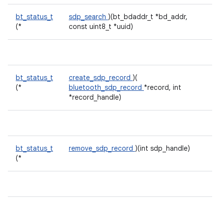
bt_status_t
sdp_search
)(bt_bdaddr_t *bd_addr,
(*
const uint8_t *uuid)
bt_status_t
create_sdp_record
)(
(*
bluetooth_sdp_record
*record, int
*record_handle)
bt_status_t
remove_sdp_record
)(int sdp_handle)
(*