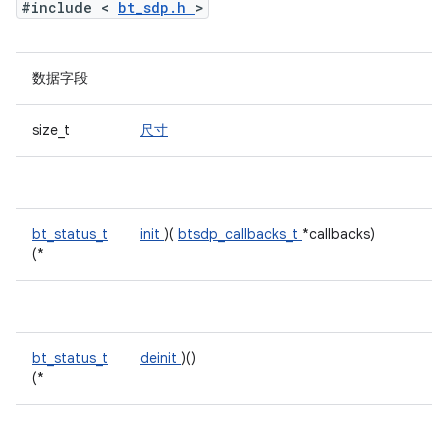
#include <
bt_sdp.h
>
数据字段
size_t
尺寸
bt_status_t
init
)(
btsdp_callbacks_t
*callbacks)
(*
bt_status_t
deinit
)()
(*