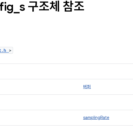
fig
_
s 구조체 참조
ct.h
>
버퍼
samplingRate