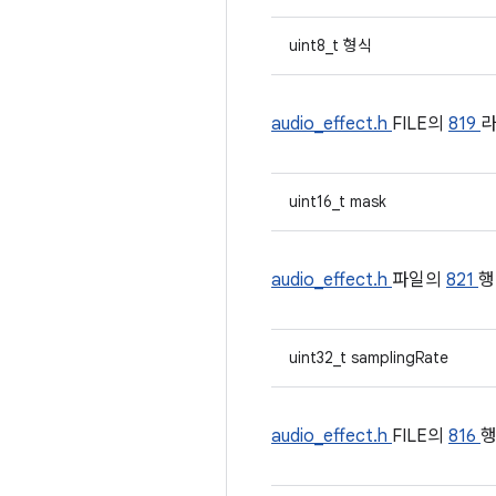
uint8_t 형식
audio_effect.h
FILE의
819
라
uint16_t mask
audio_effect.h
파일의
821
행
uint32_t samplingRate
audio_effect.h
FILE의
816
행