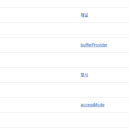
채널
bufferProvider
형식
accessMode