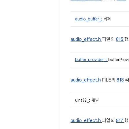
audio_buffer_t
버퍼
audio_effect.h
파일의
815
행
buffer_provider_t
bufferProv
audio_effect.h
FILE의
818
라
uint32_t 채널
audio_effect.h
파일의
817
행