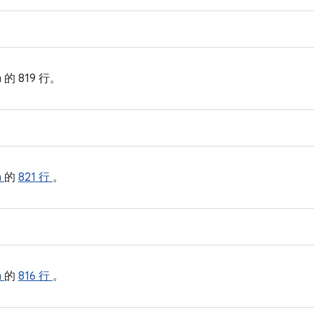
.h 的
819 行。
h
的
821 行
。
h
的
816 行
。