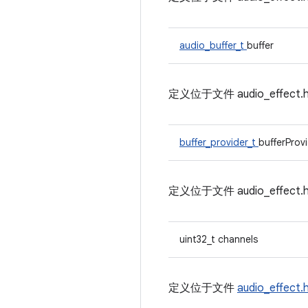
audio_buffer_t
buffer
定义位于文件
audio_effect
buffer_provider_t
bufferProv
定义位于文件
audio_effect
uint32_t channels
定义位于文件
audio_effect.