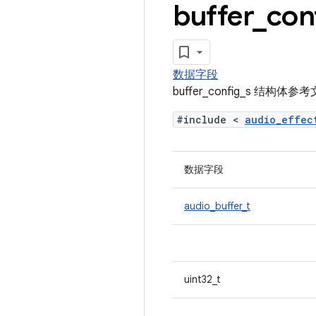
buffer
_
con
数据字段
buffer_config_s 结构体参
#include <
audio_effe
数据字段
audio_buffer_t
uint32_t