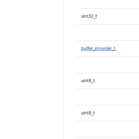
uint32_t
buffer_provider_t
uint8_t
uint8_t