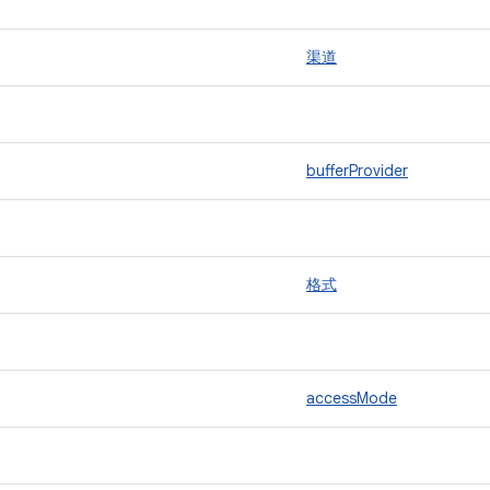
渠道
bufferProvider
格式
accessMode