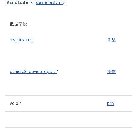
#include <
camera3.h
>
数据字段
hw_device_t
常见
camera3_device_ops_t
*
操作
void *
priv