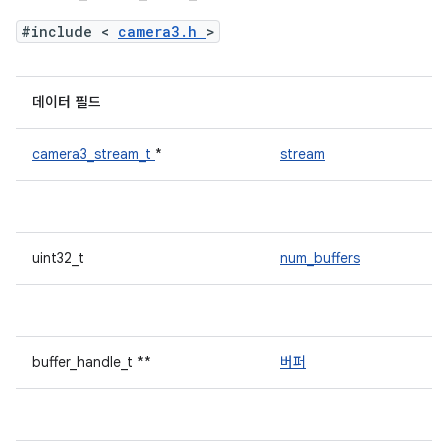
#include <
camera3.h
>
데이터 필드
camera3_stream_t
*
stream
uint32_t
num_buffers
buffer_handle_t **
버퍼