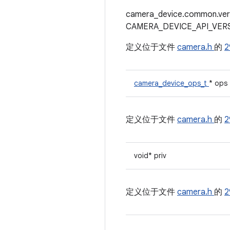
camera_device.common.v
CAMERA_DEVICE_API_VER
定义位于文件
camera.h
的
2
camera_device_ops_t
* ops
定义位于文件
camera.h
的
2
void* priv
定义位于文件
camera.h
的
2