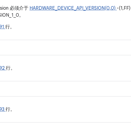
ersion 必须介于
HARDWARE_DEVICE_API_VERSION(0,0)
-(1,
SION_1_0。
91
行。
92
行。
93
行。