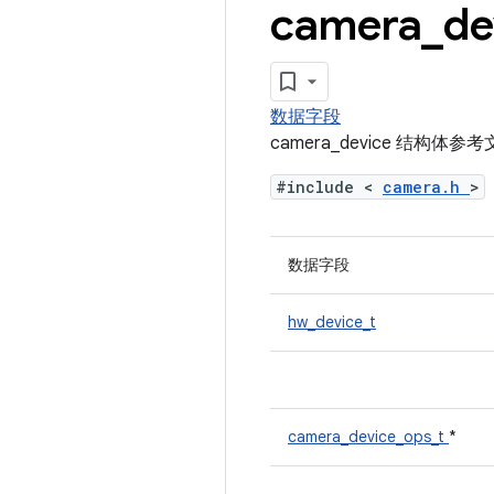
camera
_
d
数据字段
camera_device 结构体参
#include <
camera.h
>
数据字段
hw_device_t
camera_device_ops_t
*