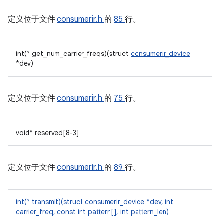
定义位于文件
consumerir.h
的
85
行。
int(* get_num_carrier_freqs)(struct
consumerir_device
*dev)
定义位于文件
consumerir.h
的
75
行。
void* reserved[8-3]
定义位于文件
consumerir.h
的
89
行。
int(* transmit)(struct consumerir_device *dev, int
carrier_freq, const int pattern[], int pattern_len)