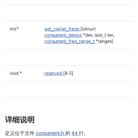
int(*
get_carrier_freqs
)(struct
consumerir_device
*dev, size_t len,
consumerir_freq_range_t
*ranges)
void *
reserved
[8-3]
详细说明
定义位于文件
consumerir.h
的
44
行。