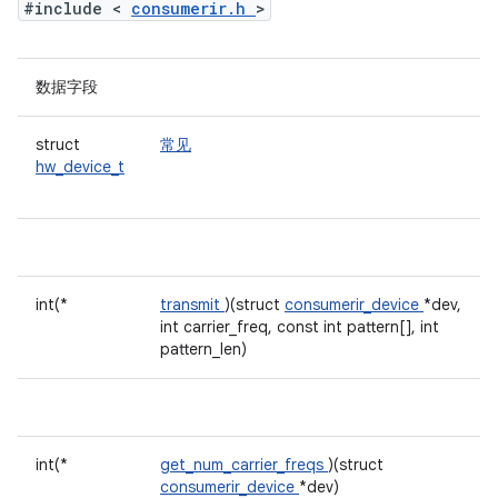
#include <
consumerir.h
>
数据字段
struct
常见
hw_device_t
int(*
transmit
)(struct
consumerir_device
*dev,
int carrier_freq, const int pattern[], int
pattern_len)
int(*
get_num_carrier_freqs
)(struct
consumerir_device
*dev)