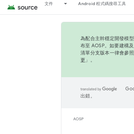
文件
Android 程式碼搜尋工具
為配合主幹穩定開發模型，
布至 AOSP。如要建構及
清單分支版本一律會參照推
更
」。
Go
出錯。
AOSP