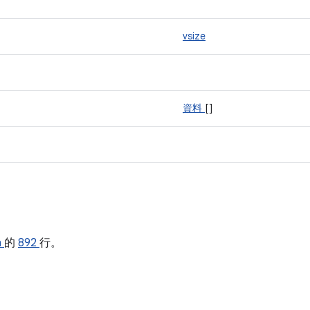
vsize
資料
[]
h
的
892
行。