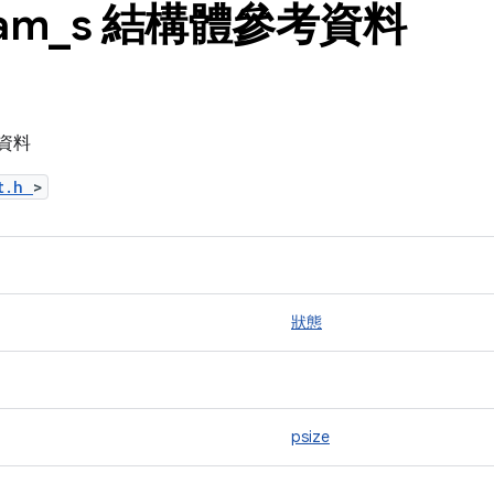
am
_
s 結構體參考資料
考資料
ct.h
>
狀態
psize