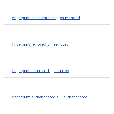
fingerprint_enumerated_t
enumerated
fingerprint_removed_t
removed
fingerprint_acquired_t
acquired
fingerprint_authenticated_t
authenticated