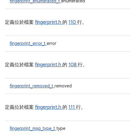
fingerprint_enumerated_t
enumerated
定義位於檔案
fingerprint.h
的
110
行。
fingerprint_error_t
error
定義位於檔案
fingerprint.h
的
108
行。
fingerprint_removed_t
removed
定義位於檔案
fingerprint.h
的
111
行。
fingerprint_msg_type_t
type