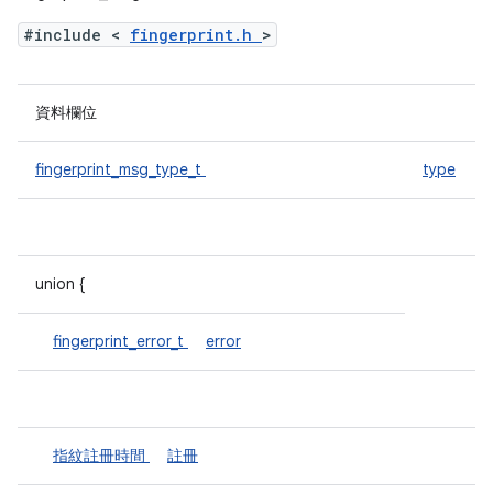
#include <
fingerprint.h
>
資料欄位
fingerprint_msg_type_t
type
union {
fingerprint_error_t
error
指紋註冊時間
註冊