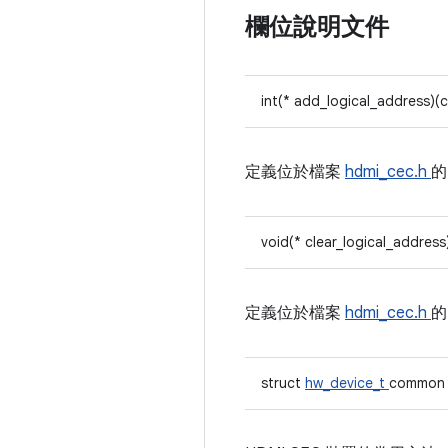
欄位說明文件
int(* add_logical_address)(
定義位於檔案
hdmi_cec.h
void(* clear_logical_addres
定義位於檔案
hdmi_cec.h
struct
hw_device_t
common