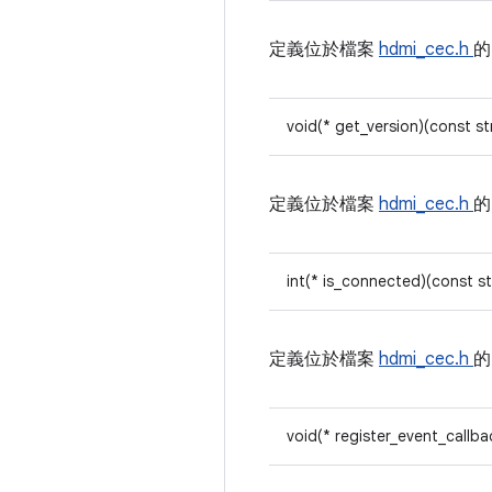
定義位於檔案
hdmi_cec.h
void(* get_version)(const s
定義位於檔案
hdmi_cec.h
int(* is_connected)(const s
定義位於檔案
hdmi_cec.h
void(* register_event_callb