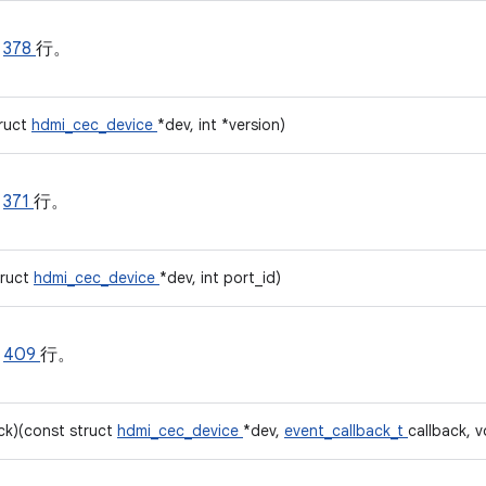
的
378
行。
truct
hdmi_cec_device
*dev, int *version)
的
371
行。
truct
hdmi_cec_device
*dev, int port_id)
的
409
行。
ack)(const struct
hdmi_cec_device
*dev,
event_callback_t
callback, v