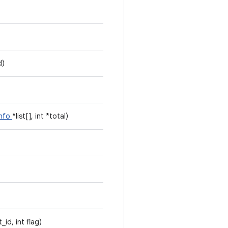
d)
info
*list[], int *total)
_id, int flag)