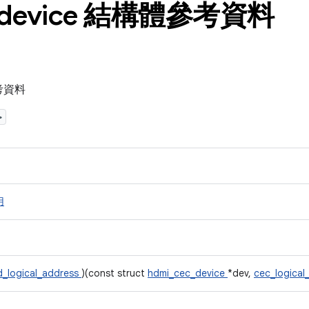
device 結構體參考資料
參考資料
>
用
d_logical_address
)(const struct
hdmi_cec_device
*dev,
cec_logical