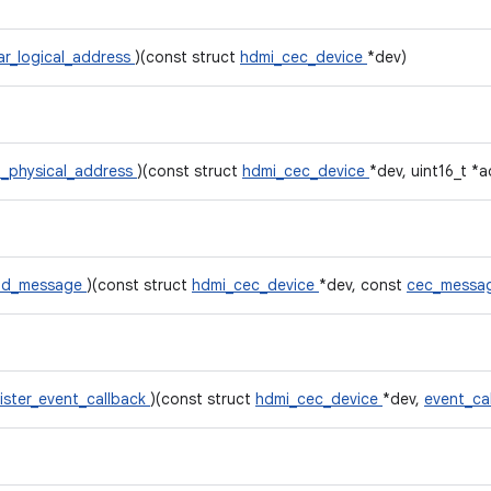
ar_logical_address
)(const struct
hdmi_cec_device
*dev)
t_physical_address
)(const struct
hdmi_cec_device
*dev, uint16_t *a
nd_message
)(const struct
hdmi_cec_device
*dev, const
cec_messa
ister_event_callback
)(const struct
hdmi_cec_device
*dev,
event_ca