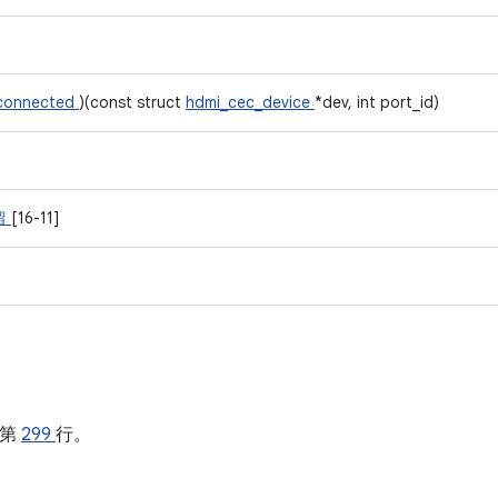
_connected
)(const struct
hdmi_cec_device
*dev, int port_id)
留
[16-11]
的第
299
行。