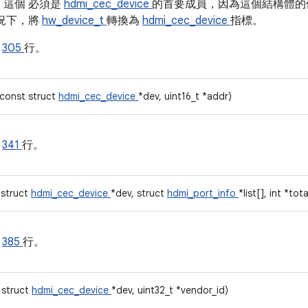
法。這個
必須是
hdmi_cec_device
的首要成員，因為這個結構體的
況下，將
hw_device_t
轉換為
hdmi_cec_device
指標。
的
305
行。
(const struct
hdmi_cec_device
*dev, uint16_t *addr)
的
341
行。
 struct
hdmi_cec_device
*dev, struct
hdmi_port_info
*list[], int *tota
的
385
行。
 struct
hdmi_cec_device
*dev, uint32_t *vendor_id)