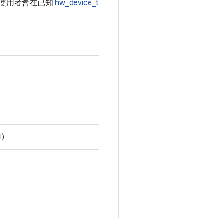
使用者會在已知
hw_device_t
l)