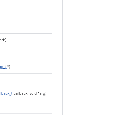
ddr)
ge_t
*)
llback_t
callback, void *arg)