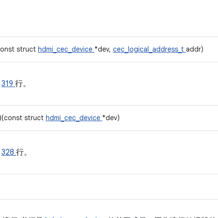
const struct
hdmi_cec_device
*dev,
cec_logical_address_t
addr)
的
319
行。
s)(const struct
hdmi_cec_device
*dev)
的
328
行。