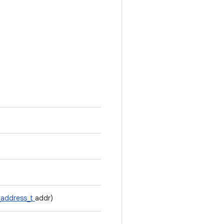
_address_t
addr)