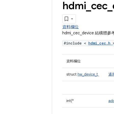
hdmi
_
cec
_
資料欄位
hdmi_cec_device 結構體
#include <
hdmi_cec.h
資料欄位
struct
hw_device_t
通
int(*
ad