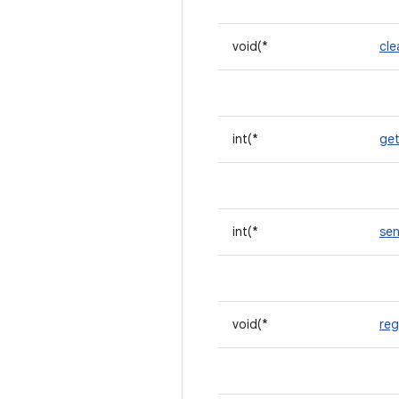
void(*
cle
int(*
ge
int(*
se
void(*
reg