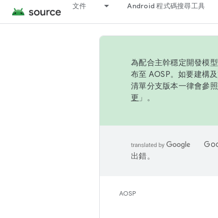
文件
Android 程式碼搜尋工具
為配合主幹穩定開發模型，
布至 AOSP。如要建構及
清單分支版本一律會參照推
更
」。
Go
出錯。
AOSP