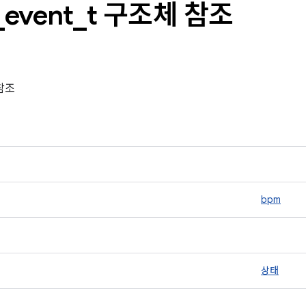
_
event
_
t 구조체 참조
 참조
bpm
상태