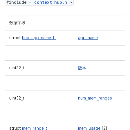
#include <
context_hub.h
>
数据字段
struct
hub_app_name_t
app_name
uint32_t
版本
uint32_t
num_mem_ranges
struct
mem_range_t
mem_usage
[2]