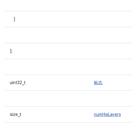
}
};
uint32_t
标志
size_t
numHwLayers