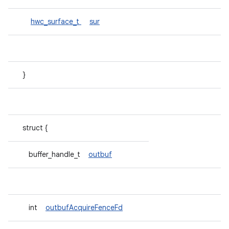
hwc_surface_t
sur
}
struct {
buffer_handle_t
outbuf
int
outbufAcquireFenceFd