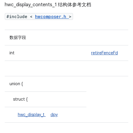
hwc_display_contents_1 结构体参考文档
#include <
hwcomposer.h
>
数据字段
int
retireFenceFd
union {
struct {
hwc_display_t
dpy