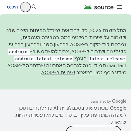
היכנס
החל משנת 2026, כדי להתאים למודל הפיתוח היציב שלנו
ולשמור על יציבות הפלטפורמה בסביבה העסקית,
נפרסם קוד מקור ב-AOSP ברבעון השני וברבעון הרביעי.
כדי ליצור ולתרום ל-AOSP, צריך להשתמש ב-
android-
latest-release
. הענף
android-latest-release
manifest תמיד יפנה לגרסה האחרונה שנדחפה ל-AOSP.
מידע נוסף זמין במאמר
שינויים ב-AOSP
.
‫Google משתמשת בטכנולוגיית AI כדי לתרגם תוכן
לשפה המועדפת עליך. בתרגומים כאלו עשויות להיות
שגיאות.