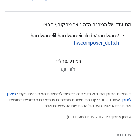
התיעוד של המבנה הזה נוצר מהקובץ הבא:
hardware/libhardware/include/hardware/
hwcomposer_defs.h
המידע עזר לך?
דוגמאות התוכן והקוד שבדף הזה כפופות לרישיונות המפורטים בקטע
רישיון
לתוכן
.‏ Java ו-OpenJDK הם סימנים מסחריים או סימנים מסחריים רשומים
של חברת Oracle ו/או של השותפים העצמאיים שלה.
עדכון אחרון: 2025-07-27 (שעון UTC).
BUILD