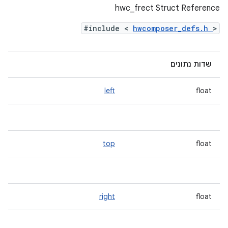
hwc_frect Struct Reference
#include <
hwcomposer_defs.h
>
שדות נתונים
left
float
top
float
right
float