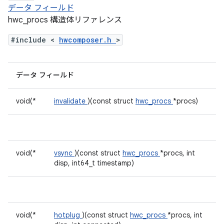
データ フィールド
hwc_procs 構造体リファレンス
#include <
hwcomposer.h
>
データ フィールド
void(*
invalidate
)(const struct
hwc_procs
*procs)
void(*
vsync
)(const struct
hwc_procs
*procs, int
disp, int64_t timestamp)
void(*
hotplug
)(const struct
hwc_procs
*procs, int