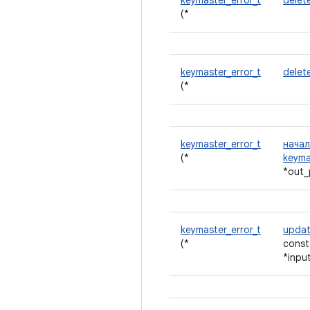
keymaster_error_t
delet
(*
keymaster_error_t
delet
(*
keymaster_error_t
нача
(*
keyma
*out_
keymaster_error_t
upda
(*
cons
*inpu