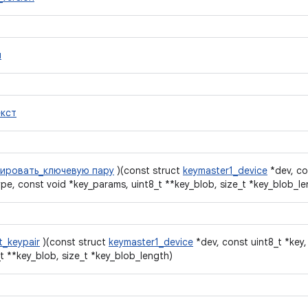
и
екст
рировать_ключевую пару
)(const struct
keymaster1_device
*dev, c
ype, const void *key_params, uint8_t **key_blob, size_t *key_blob_le
t_keypair
)(const struct
keymaster1_device
*dev, const uint8_t *key,
_t **key_blob, size_t *key_blob_length)