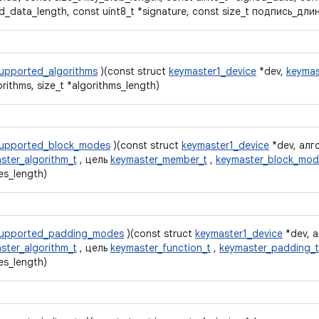
d_data_length, const uint8_t *signature, const size_t подпись_дли
upported_algorithms
)(const struct
keymaster1_device
*dev,
keymas
orithms, size_t *algorithms_length)
upported_block_modes
)(const struct
keymaster1_device
*dev, алг
ster_algorithm_t
, цель
keymaster_member_t
,
keymaster_block_mod
s_length)
supported_padding_modes
)(const struct
keymaster1_device
*dev, 
ster_algorithm_t
, цель
keymaster_function_t
,
keymaster_padding_t
s_length)