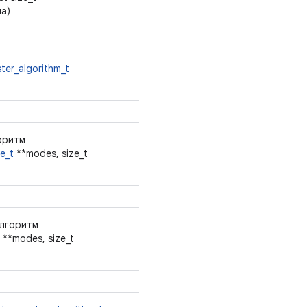
на)
ter_algorithm_t
оритм
e_t
**modes, size_t
алгоритм
**modes, size_t