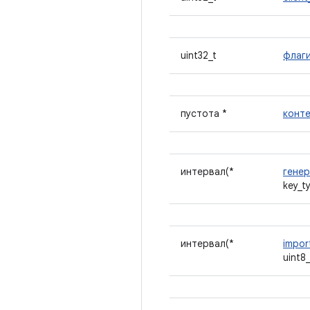
uint32_t
флаг
пустота *
конт
интервал(*
гене
key_t
интервал(*
impor
uint8