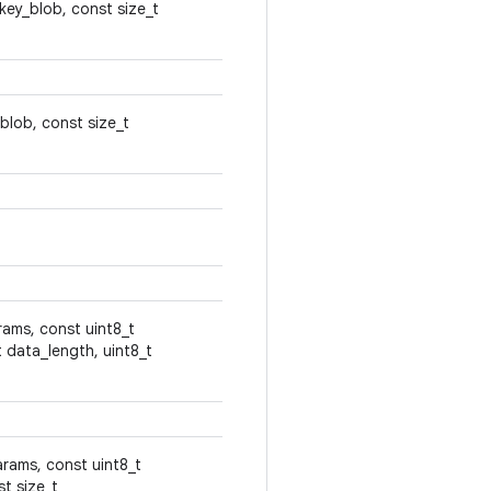
key_blob, const size_t
blob, const size_t
rams, const uint8_t
t data_length, uint8_t
rams, const uint8_t
t size_t