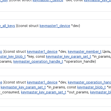
e_key
)(const struct
keymaster1_device
*dev, const
keymaster_key_b
e_all_keys
)(const struct
keymaster1_device
*dev)
ло
)(const struct
keymaster1_device
*dev,
keymaster_member_t
Цель,
ster_key_blob_t
*key, const
keymaster_key_param_set_t
*in_params
params,
keymaster_operation_handle_t
*operation_handle)
te
)(const struct
keymaster1_device
*dev,
keymaster_operation_hand
t
keymaster_key_param_set_t
*in_params, const
keymaster_blob_t
*in
t_consumed,
keymaster_key_param_set_t
*out_params,
keymaster_b