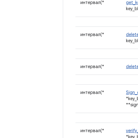
интервал(*
get_k
key_b
интервал(*
delet
key_b
интервал(*
delete
интервал(*
Sign_
*key_
**sig
интервал(*
verif
*key_