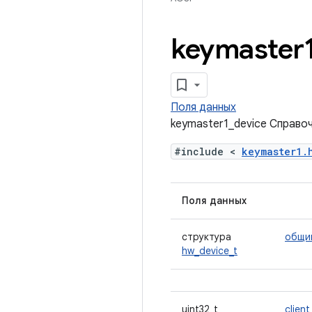
keymaster
Поля данных
keymaster1_device Справо
#include <
keymaster1.
Поля данных
структура
общи
hw_device_t
uint32_t
client