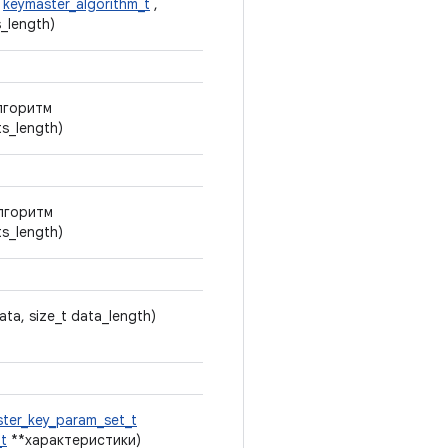
м
keymaster_algorithm_t
,
s_length)
лгоритм
ts_length)
лгоритм
ts_length)
ata, size_t data_length)
ter_key_param_set_t
_t
**характеристики)