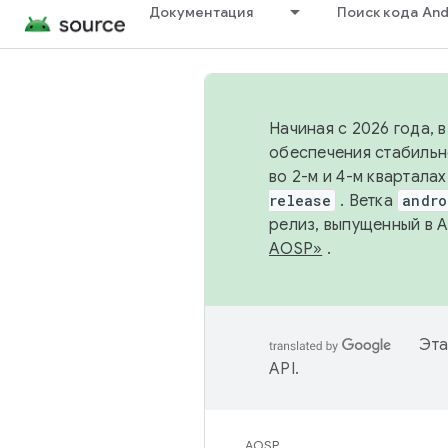
Документация
Поиск кода And
Начиная с 2026 года, 
обеспечения стабильн
во 2-м и 4-м квартала
release
. Ветка
andro
релиз, выпущенный в 
AOSP»
.
Эта
API
.
AOSP