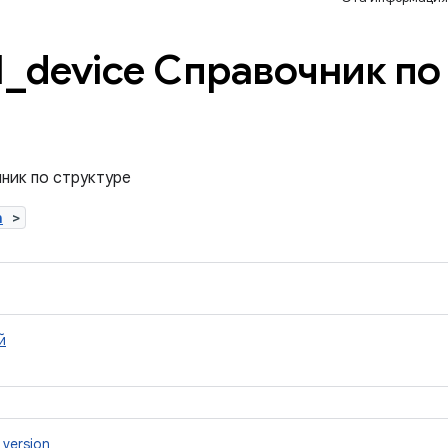
1
_
device Справочник по
чник по структуре
h
>
й
_version