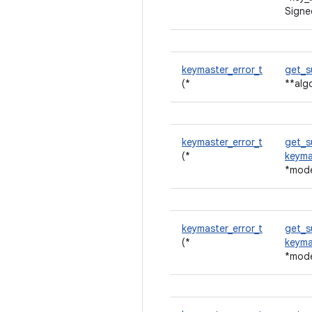
Signe
keymaster_error_t
get_s
(*
**alg
keymaster_error_t
get_s
(*
keyma
*mode
keymaster_error_t
get_
(*
keyma
*mode