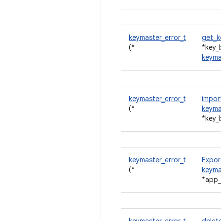
keymaster_error_t
get_k
(*
*key_
keyma
keymaster_error_t
impor
(*
keyma
*key_
keymaster_error_t
Expor
(*
keyma
*app