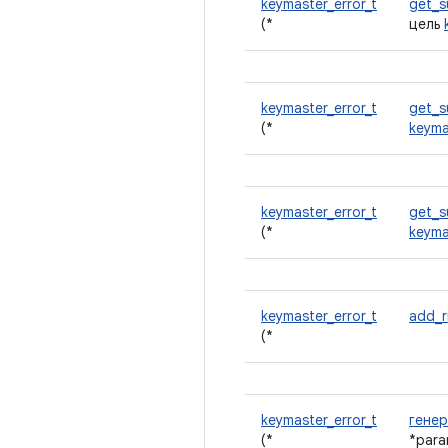
keymaster_error_t
get_s
(*
цель
keymaster_error_t
get_s
(*
keyma
keymaster_error_t
get_s
(*
keyma
keymaster_error_t
add_r
(*
keymaster_error_t
гене
(*
*par