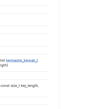
onst
keymaster_keypair_t
ngth)
 const size_t key_length,