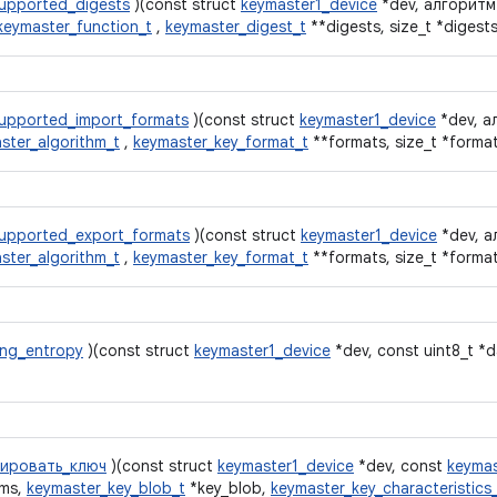
upported_digests
)(const struct
keymaster1_device
*dev, алгорит
keymaster_function_t
,
keymaster_digest_t
**digests, size_t *digest
upported_import_formats
)(const struct
keymaster1_device
*dev, а
ster_algorithm_t
,
keymaster_key_format_t
**formats, size_t *forma
upported_export_formats
)(const struct
keymaster1_device
*dev, а
ster_algorithm_t
,
keymaster_key_format_t
**formats, size_t *forma
ng_entropy
)(const struct
keymaster1_device
*dev, const uint8_t *d
рировать_ключ
)(const struct
keymaster1_device
*dev, const
keymas
ams,
keymaster_key_blob_t
*key_blob,
keymaster_key_characteristics