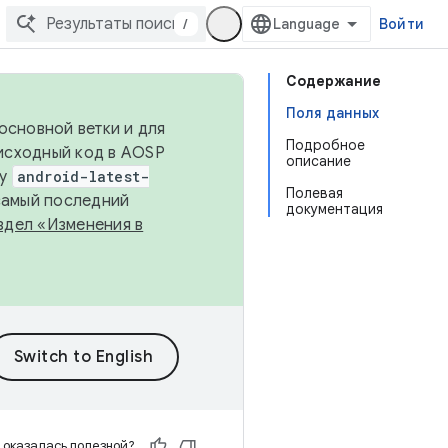
/
Войти
Содержание
Поля данных
основной ветки и для
Подробное
исходный код в AOSP
описание
ку
android-latest-
Полевая
 самый последний
документация
здел «Изменения в
 оказалась полезной?