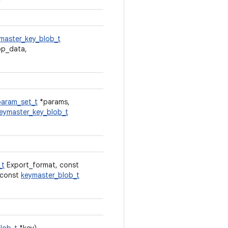
master_key_blob_t
p_data,
param_set_t
*params,
eymaster_key_blob_t
_t
Export_format, const
, const
keymaster_blob_t