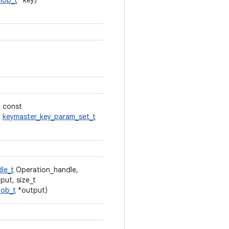
lob_t
*key)
 const
,
keymaster_key_param_set_t
le_t
Operation_handle,
put, size_t
lob_t
*output)