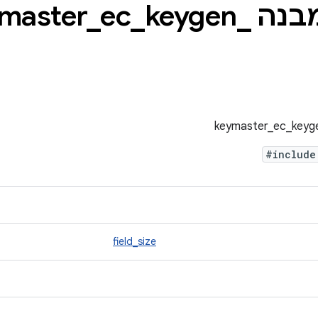
keymast
_
keygen
_
ec
_
#includ
field_size