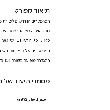
תיאור מפורט
הפרמטרים הנדרשים ליצירת מפת
גודל השדה הוא הפרמטר היחיד בגרסה 2. הגדלים תואמים לעקומו
192 = NIST P-192 224 = NIST P-224 256 = NIST P-256 384 = NIST P-384 521 = NIST P-521
הפרמטרים של העקומות האלה זמיני
ההגדרה מופיעה בשורה
156
בק
מסמכי תיעוד של 
uint32_t field_size