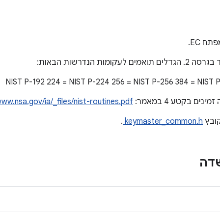
ח EC.
ת הנדרשות הבאות:
ם בקטע 4 במאמר:
www.nsa.gov/ia/_files/nist-routines.pdf
ובץ
keymaster_common.h
.
שדה