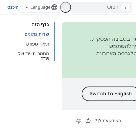
/
היכנס
בדף הזה
שדות נתונים
פורמה בסביבה העסקית,
תיאור מפורט
ברבעון השני וברבעון הרביעי. כדי ליצור ולתרום ל-AOSP, צריך להשתמש
ד יפנה לגרסה האחרונה
מסמכי תיעוד של
שדה
המידע עזר לך?