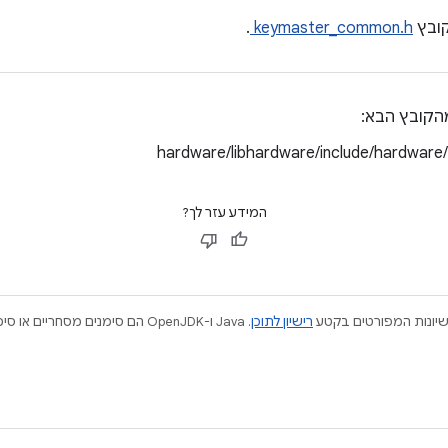
ובץ
keymaster_common.h
.
הקובץ הבא:
hardware/libhardware/include/hardware
המידע עזר לך?
ישיונות המפורטים בקטע
רישיון לתוכן