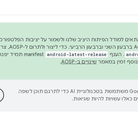
 2026, כדי להתאים למודל הפיתוח היציב שלנו ולשמור על יציבות הפלט
נפרסם קוד מקור ב-AOSP 
andr
. הענף
android-latest-release
manifest תמי
שינויים ב-AOSP
.
‫Google משתמשת בטכנולוגיית AI כדי לתרגם תוכן לשפה
 כאלו עשויות להיות שגיאות.