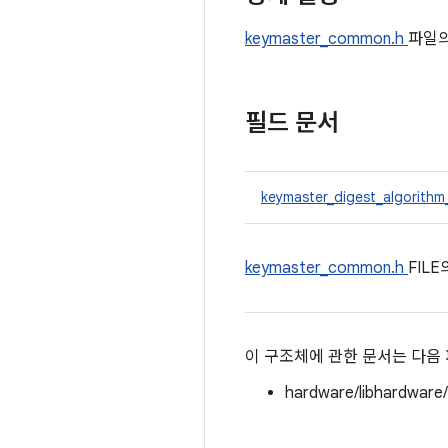
keymaster_common.h
파일
필드 문서
keymaster_digest_algorithm
keymaster_common.h
FIL
이 구조체에 관한 문서는 다음
hardware/libhardware