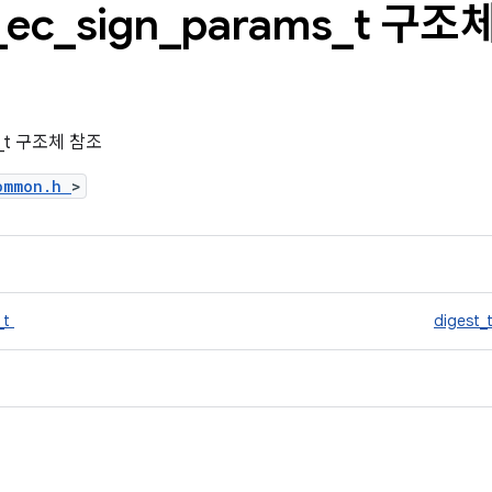
_
ec
_
sign
_
params
_
t 구조
ms_t 구조체 참조
common.h
>
_t
digest_