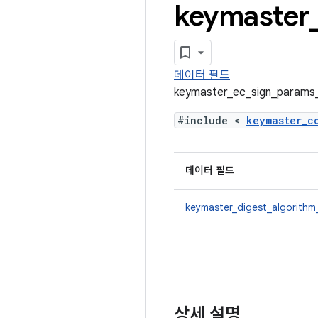
keymaster
데이터 필드
keymaster_ec_sign_para
#include <
keymaster_
데이터 필드
keymaster_digest_algorithm
상세 설명