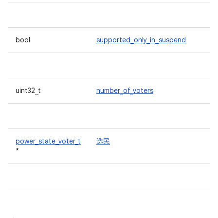
bool
supported_only_in_suspend
uint32_t
number_of_voters
power_state_voter_t
选民
*