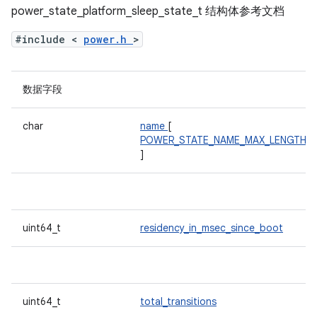
power_state_platform_sleep_state_t 结构体参考文档
#include <
power.h
>
数据字段
char
name
[
POWER_STATE_NAME_MAX_LENGTH
]
uint64_t
residency_in_msec_since_boot
uint64_t
total_transitions