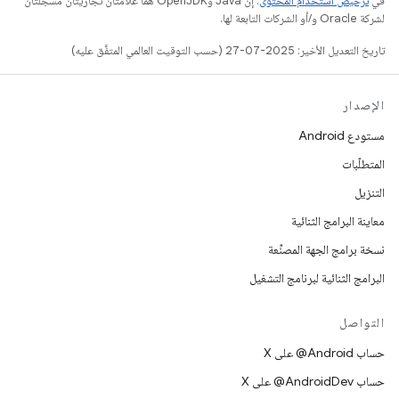
في
ترخيص استخدام المحتوى
. إنّ Java وOpenJDK هما علامتان تجاريتان مسجَّلتان
لشركة Oracle و/أو الشركات التابعة لها.
تاريخ التعديل الأخير: 2025-07-27 (حسب التوقيت العالمي المتفَّق عليه)
الإصدار
مستودع Android
المتطلّبات
التنزيل
معاينة البرامج الثنائية
نسخة برامج الجهة المصنِّعة
البرامج الثنائية لبرنامج التشغيل
التواصل
حساب ‎@Android على X
حساب ‎@AndroidDev على X