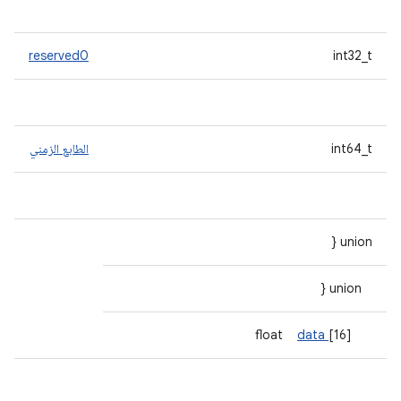
reserved0
int32_t
int64_t
الطابع الزمني
union {
union {
data
[16]
float