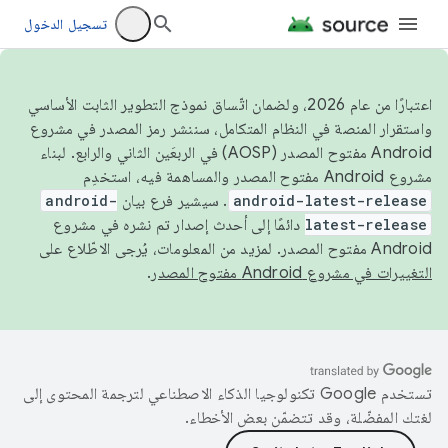
تسجيل الدخول
اعتبارًا من عام 2026، ولضمان اتّساق نموذج التطوير الثابت الأساسي
واستقرار المنصة في النظام المتكامل، سننشر رمز المصدر في مشروع
Android مفتوح المصدر (AOSP) في الربعَين الثاني والرابع. لبناء
مشروع Android مفتوح المصدر والمساهمة فيه، استخدِم
android-latest-release
. سيشير فرع بيان
android-
latest-release
دائمًا إلى أحدث إصدار تم نشره في مشروع
Android مفتوح المصدر. لمزيد من المعلومات، يُرجى الاطّلاع على
التغييرات في مشروع Android مفتوح المصدر
.
تستخدم Google تكنولوجيا الذكاء الاصطناعي لترجمة المحتوى إلى
لغتك المفضّلة، وقد تتضمّن بعض الأخطاء.