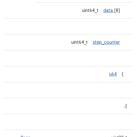
data
[8]
uint64_t
step_counter
uint64_t
u64
}
};