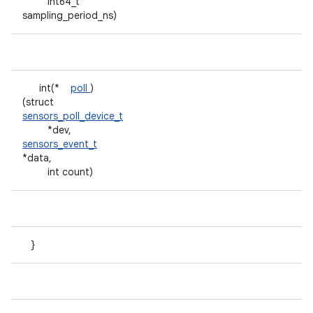
int64_t
sampling_period_ns)
int(*
poll
)
(struct
sensors_poll_device_t
*dev,
sensors_event_t
*data,
int count)
}