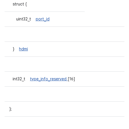
struct {
uint32_t
port_id
}
hdmi
int32_t
type_info_reserved
[16]
};