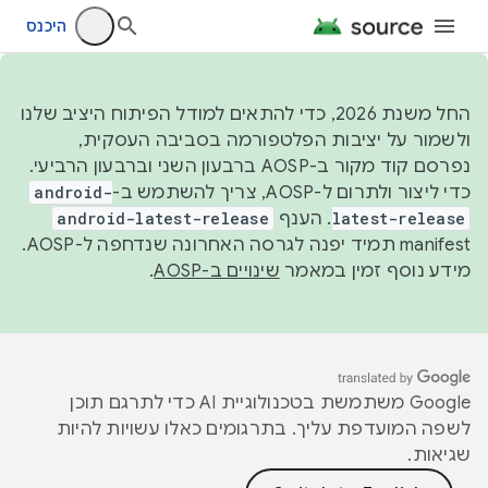
היכנס
החל משנת 2026, כדי להתאים למודל הפיתוח היציב שלנו
ולשמור על יציבות הפלטפורמה בסביבה העסקית,
נפרסם קוד מקור ב-AOSP ברבעון השני וברבעון הרביעי.
כדי ליצור ולתרום ל-AOSP, צריך להשתמש ב-
android-
latest-release
. הענף
android-latest-release
manifest תמיד יפנה לגרסה האחרונה שנדחפה ל-AOSP.
מידע נוסף זמין במאמר
שינויים ב-AOSP
.
‫Google משתמשת בטכנולוגיית AI כדי לתרגם תוכן
לשפה המועדפת עליך. בתרגומים כאלו עשויות להיות
שגיאות.