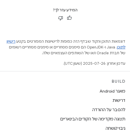
המידע עזר לך?
דוגמאות התוכן והקוד שבדף הזה כפופות לרישיונות המפורטים בקטע
רישיון
לתוכן
.‏ Java ו-OpenJDK הם סימנים מסחריים או סימנים מסחריים רשומים
של חברת Oracle ו/או של השותפים העצמאיים שלה.
עדכון אחרון: 2025-07-26 (שעון UTC).
BUILD
מאגר Android
דרישות
להסבר על ההורדה
תצוגה מקדימה של הקודים הבינאריים
גיבוי קושחה