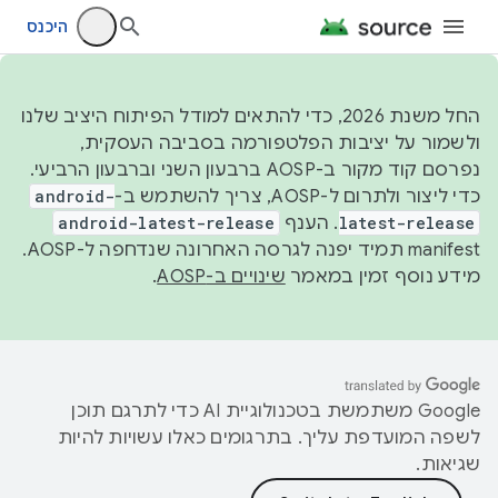
היכנס
החל משנת 2026, כדי להתאים למודל הפיתוח היציב שלנו
ולשמור על יציבות הפלטפורמה בסביבה העסקית,
נפרסם קוד מקור ב-AOSP ברבעון השני וברבעון הרביעי.
כדי ליצור ולתרום ל-AOSP, צריך להשתמש ב-
android-
latest-release
. הענף
android-latest-release
manifest תמיד יפנה לגרסה האחרונה שנדחפה ל-AOSP.
מידע נוסף זמין במאמר
שינויים ב-AOSP
.
‫Google משתמשת בטכנולוגיית AI כדי לתרגם תוכן
לשפה המועדפת עליך. בתרגומים כאלו עשויות להיות
שגיאות.