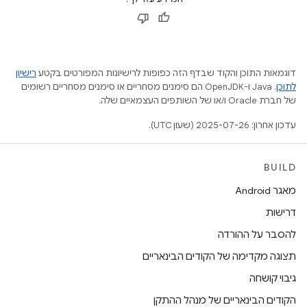
דוגמאות התוכן והקוד שבדף הזה כפופות לרישיונות המפורטים בקטע
רישיון
לתוכן
.‏ Java ו-OpenJDK הם סימנים מסחריים או סימנים מסחריים רשומים
של חברת Oracle ו/או של השותפים העצמאיים שלה.
עדכון אחרון: 2025-07-26 (שעון UTC).
BUILD
מאגר Android
דרישות
להסבר על ההורדה
תצוגה מקדימה של הקודים הבינאריים
גיבוי קושחה
הקודים הבינאריים של מנהל ההתקן