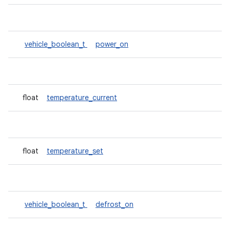
vehicle_boolean_t
power_on
float
temperature_current
float
temperature_set
vehicle_boolean_t
defrost_on