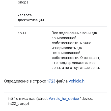
опора
частота
дискретизации
зоны
Все подписанные зоны для
зонированной
собственности. можно
игнорировать для
незонированной
собственности. 0 означает,
что поддерживаются все
зоны, а не отсутствие зоны.
Определение в строке
1723
файла
Vehicle.h
.
int(* отписаться)(struct
Vehicle_hw_device
*device,
int32_t prop)