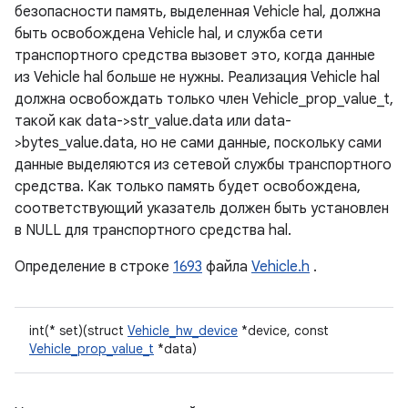
безопасности память, выделенная Vehicle hal, должна
быть освобождена Vehicle hal, и служба сети
транспортного средства вызовет это, когда данные
из Vehicle hal больше не нужны. Реализация Vehicle hal
должна освобождать только член Vehicle_prop_value_t,
такой как data->str_value.data или data-
>bytes_value.data, но не сами данные, поскольку сами
данные выделяются из сетевой службы транспортного
средства. Как только память будет освобождена,
соответствующий указатель должен быть установлен
в NULL для транспортного средства hal.
Определение в строке
1693
файла
Vehicle.h
.
int(* set)(struct
Vehicle_hw_device
*device, const
Vehicle_prop_value_t
*data)