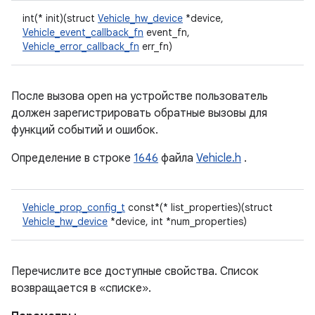
int(* init)(struct
Vehicle_hw_device
*device,
Vehicle_event_callback_fn
event_fn,
Vehicle_error_callback_fn
err_fn)
После вызова open на устройстве пользователь
должен зарегистрировать обратные вызовы для
функций событий и ошибок.
Определение в строке
1646
файла
Vehicle.h
.
Vehicle_prop_config_t
const*(* list_properties)(struct
Vehicle_hw_device
*device, int *num_properties)
Перечислите все доступные свойства. Список
возвращается в «списке».