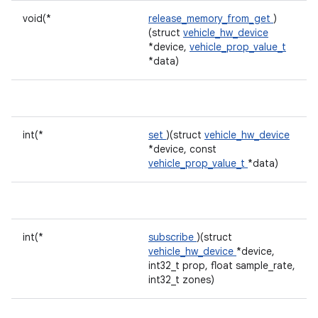
void(*
release_memory_from_get
)
(struct
vehicle_hw_device
*device,
vehicle_prop_value_t
*data)
int(*
set
)(struct
vehicle_hw_device
*device, const
vehicle_prop_value_t
*data)
int(*
subscribe
)(struct
vehicle_hw_device
*device,
int32_t prop, float sample_rate,
int32_t zones)