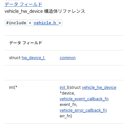
データ フィールド
vehicle_hw_device 構造体リファレンス
#include <
vehicle.h
>
データ フィールド
struct
hw_device_t
common
int(*
init
)(struct
vehicle_hw_device
*device,
vehicle_event_callback_fn
event_fn,
vehicle_error_callback_fn
err_fn)