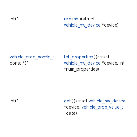
int(*
release
)(struct
vehicle_hw_device
*device)
vehicle_prop_config_t
list_properties
)(struct
const *(*
vehicle_hw_device
*device, int
*num_properties)
int(*
get
)(struct
vehicle_hw_device
*device,
vehicle_prop_value_t
*data)