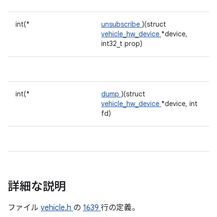
int(*
unsubscribe
)(struct
vehicle_hw_device
*device,
int32_t prop)
int(*
dump
)(struct
vehicle_hw_device
*device, int
fd)
詳細な説明
ファイル
vehicle.h
の
1639
行の定義。