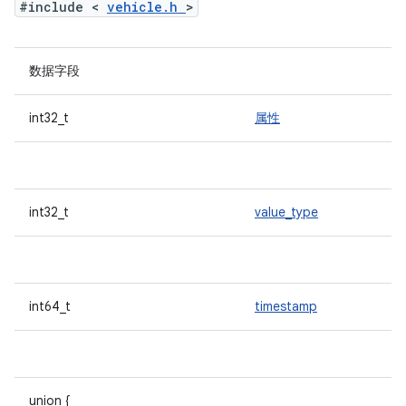
#include <
vehicle.h
>
数据字段
int32_t
属性
int32_t
value_type
int64_t
timestamp
union {