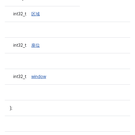
int32_t
区域
int32_t
座位
int32_t
window
};