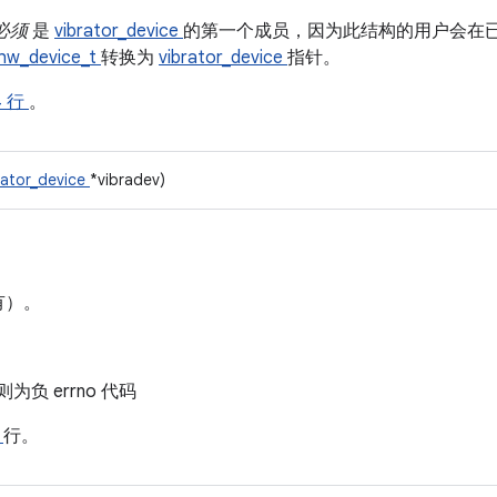
必须
是
vibrator_device
的第一个成员，因为此结构的用户会在
hw_device_t
转换为
vibrator_device
指针。
4 行
。
rator_device
*vibradev)
有）。
负 errno 代码
3
行。