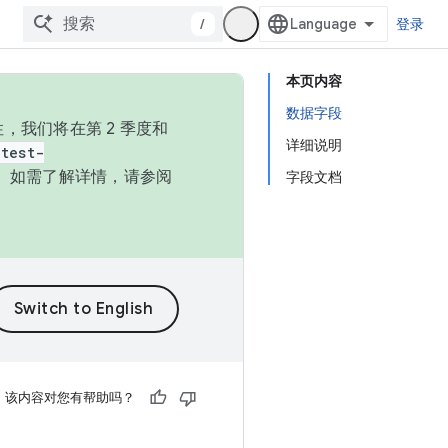
/
登录
本页内容
数据字段
，我们将在第 2 季度和
详细说明
test-
本。如需了解详情，请参阅
字段文档
该内容对您有帮助吗？