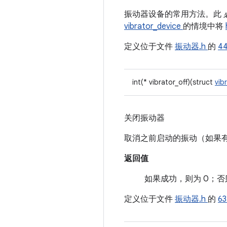
振动器设备的常用方法。此
vibrator_device
的情境中将
定义位于文件
振动器.h
的
4
int(* vibrator_off)(struct
vib
关闭振动器
取消之前启动的振动（如果
返回值
如果成功，则为 0；否则为
定义位于文件
振动器.h
的
6