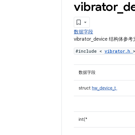
vibrator
_
d
数据字段
vibrator_device 结构体参
#include <
vibrator.h
数据字段
struct
hw_device_t
int(*