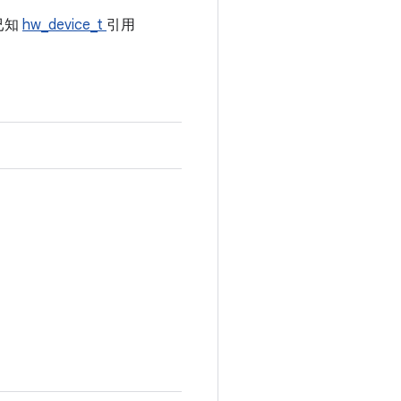
已知
hw_device_t
引用