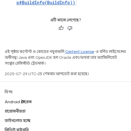
o#BuildInfo(BuildInfo))
এটি কাজে লেগেছে?
এই পৃষ্ঠার কন্টেন্ট ও কোডের নমুনাগুলি
Content License
-এ বর্ণিত লাইসেন্সের
অধীনস্থ। Java এবং OpenJDK হল Oracle এবং/অথবা তার অ্যাফিলিয়েট
সংস্থার রেজিস্টার্ড ট্রেডমার্ক।
2025-07-29 UTC-তে শেষবার আপডেট করা হয়েছে।
বিল্ড
Android স্টোরেজ
প্রয়োজনীয়তা
ডাউনলোড হচ্ছে
প্রিভিউ বাইনারি