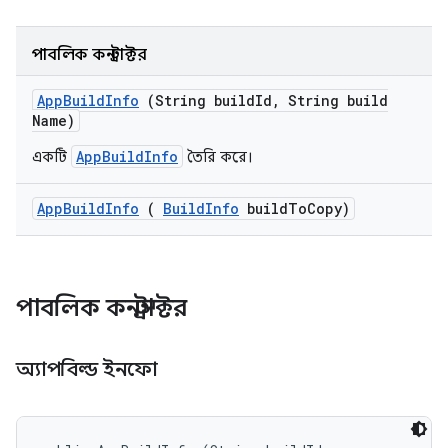
পাবলিক কনস্ট্রাক্টর
App
Build
Info
(String build
Id
,
String build
Name)
AppBuildInfo
একটি
তৈরি করে।
App
Build
Info
(
Build
Info
build
To
Copy)
পাবলিক কনস্ট্রাক্টর
অ্যাপবিল্ড ইনফো