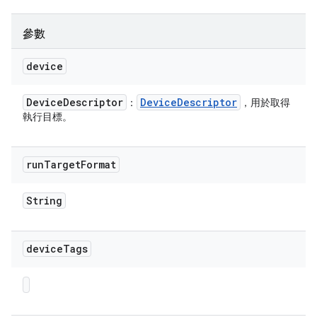
參數
device
Device
Descriptor
Device
Descriptor
：
，用於取得
執行目標。
run
Target
Format
String
device
Tags