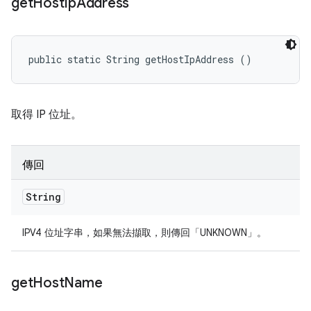
get
Host
Ip
Address
public static String getHostIpAddress ()
取得 IP 位址。
傳回
String
IPV4 位址字串，如果無法擷取，則傳回「UNKNOWN」。
get
Host
Name