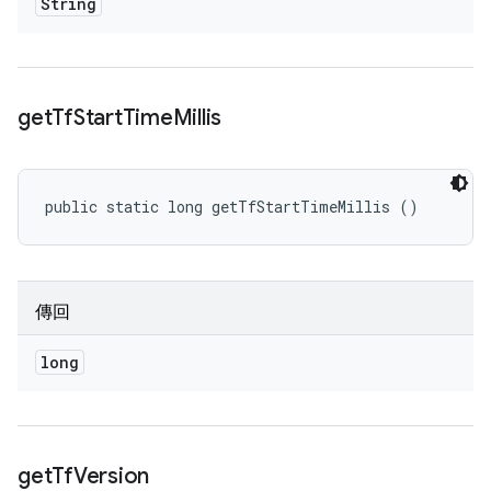
String
get
Tf
Start
Time
Millis
public static long getTfStartTimeMillis ()
傳回
long
get
Tf
Version