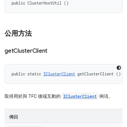
public ClusterHostUtil ()
公用方法
get
Cluster
Client
public static 
IClusterClient
 getClusterClient ()
取得用於與 TFC 後端互動的
IClusterClient
例項。
傳回