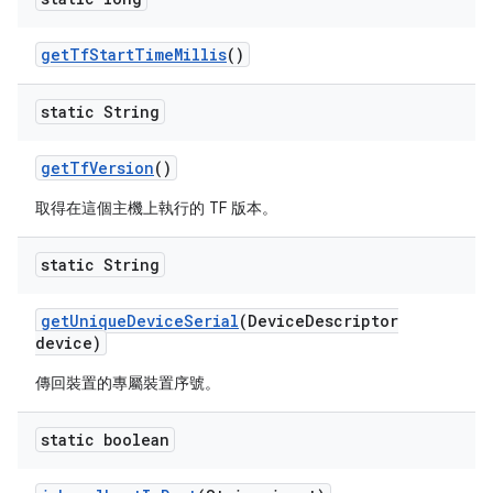
get
Tf
Start
Time
Millis
()
static String
get
Tf
Version
()
取得在這個主機上執行的 TF 版本。
static String
get
Unique
Device
Serial
(Device
Descriptor
device)
傳回裝置的專屬裝置序號。
static boolean