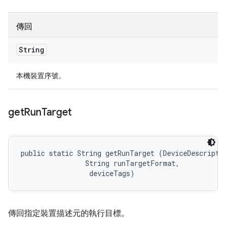
傳回
String
本機裝置序號。
get
Run
Target
public static String getRunTarget (DeviceDescriptor
                String runTargetFormat, 

 deviceTags)
傳回指定裝置描述元的執行目標。