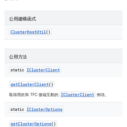
公用建構函式
Cluster
Host
Util
()
公用方法
static
ICluster
Client
get
Cluster
Client
()
IClusterClient
取得用於與 TFC 後端互動的
例項。
static
ICluster
Options
get
Cluster
Options
()