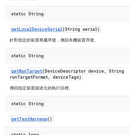
static String
get
Local
Device
Serial
(String serial)
針對指定的裝置專屬序號，傳回本機裝置序號。
static String
get
Run
Target
(Device
Descriptor device
,
String
run
Target
Format
,
device
Tags)
傳回指定裝置描述元的執行目標。
static String
get
Test
Harness
()
static long