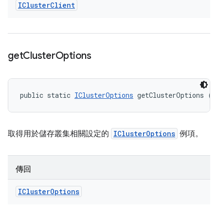
ICluster
Client
get
Cluster
Options
public static 
IClusterOptions
 getClusterOptions ()
取得用於儲存叢集相關設定的
IClusterOptions
例項。
傳回
ICluster
Options