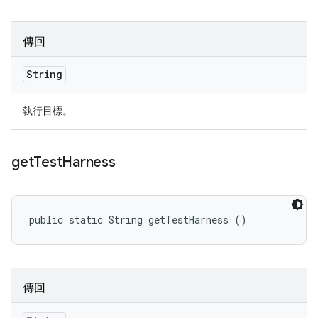
傳回
String
執行目標。
get
Test
Harness
public static String getTestHarness ()
傳回