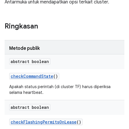
Antarmuka untuk mendapatkan opsi terkait cluster.
Ringkasan
Metode publik
abstract boolean
check
Command
State
()
Apakah status perintah (di cluster TF) harus diperiksa
selama heartbeat.
abstract boolean
check
Flashing
Permits
On
Lease
()