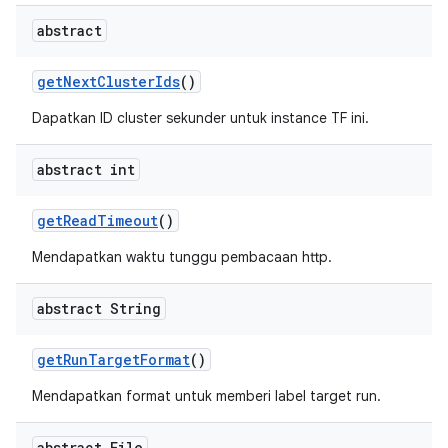
abstract
get
Next
Cluster
Ids
()
Dapatkan ID cluster sekunder untuk instance TF ini.
abstract int
get
Read
Timeout
()
Mendapatkan waktu tunggu pembacaan http.
abstract String
get
Run
Target
Format
()
Mendapatkan format untuk memberi label target run.
abstract File