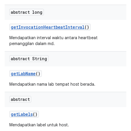
abstract long
get
Invocation
Heartbeat
Interval
()
Mendapatkan interval waktu antara heartbeat
pemanggilan dalam md.
abstract String
get
Lab
Name
()
Mendapatkan nama lab tempat host berada.
abstract
get
Labels
()
Mendapatkan label untuk host.