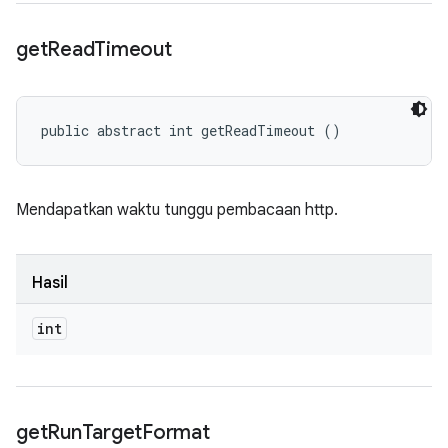
get
Read
Timeout
public abstract int getReadTimeout ()
Mendapatkan waktu tunggu pembacaan http.
Hasil
int
get
Run
Target
Format