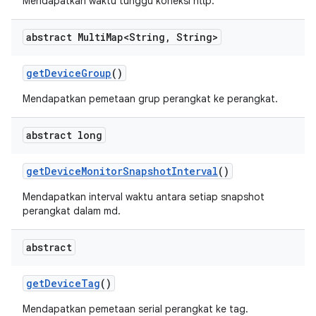
Mendapatkan waktu tunggu koneksi http.
abstract Multi
Map<String
,
String>
get
Device
Group
()
Mendapatkan pemetaan grup perangkat ke perangkat.
abstract long
get
Device
Monitor
Snapshot
Interval
()
Mendapatkan interval waktu antara setiap snapshot
perangkat dalam md.
abstract
get
Device
Tag
()
Mendapatkan pemetaan serial perangkat ke tag.