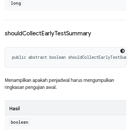
long
should
Collect
Early
Test
Summary
public abstract boolean shouldCollectEarlyTestSumm
Menampilkan apakah penjadwal harus mengumpulkan
ringkasan pengujian awal.
Hasil
boolean