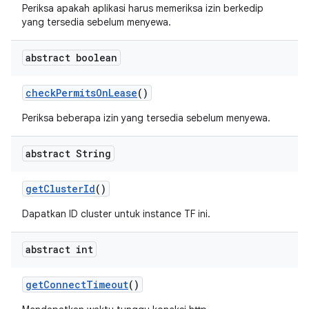
Periksa apakah aplikasi harus memeriksa izin berkedip
yang tersedia sebelum menyewa.
abstract boolean
check
Permits
On
Lease
()
Periksa beberapa izin yang tersedia sebelum menyewa.
abstract String
get
Cluster
Id
()
Dapatkan ID cluster untuk instance TF ini.
abstract int
get
Connect
Timeout
()