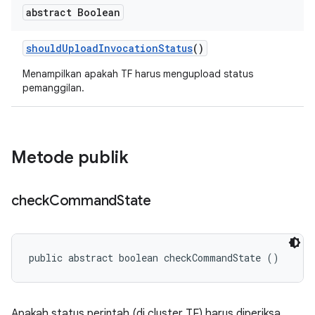
abstract Boolean
should
Upload
Invocation
Status
()
Menampilkan apakah TF harus mengupload status
pemanggilan.
Metode publik
check
Command
State
public abstract boolean checkCommandState ()
Apakah status perintah (di cluster TF) harus diperiksa