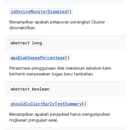
is
Device
Monitor
Disabled
()
Menampilkan apakah pelaporan perangkat Cluster
dinonaktifkan.
abstract long
max
Disk
Usage
Percentage
()
Persentase penggunaan disk maksimum sebelum kami
berhenti menyewakan tugas baru tambahan.
abstract boolean
should
Collect
Early
Test
Summary
()
Menampilkan apakah penjadwal harus mengumpulkan
ringkasan pengujian awal.