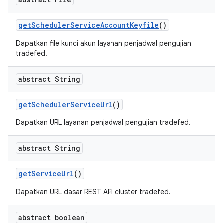
get
Scheduler
Service
Account
Keyfile
()
Dapatkan file kunci akun layanan penjadwal pengujian
tradefed.
abstract String
get
Scheduler
Service
Url
()
Dapatkan URL layanan penjadwal pengujian tradefed.
abstract String
get
Service
Url
()
Dapatkan URL dasar REST API cluster tradefed.
abstract boolean