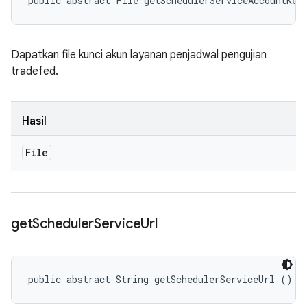
public abstract File getSchedulerServiceAccountKey
Dapatkan file kunci akun layanan penjadwal pengujian
tradefed.
Hasil
File
get
Scheduler
Service
Url
public abstract String getSchedulerServiceUrl ()