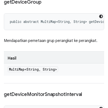
get
Device
Group
public abstract MultiMap<String, String> getDevice
Mendapatkan pemetaan grup perangkat ke perangkat.
Hasil
Multi
Map<String
,
String>
get
Device
Monitor
Snapshot
Interval