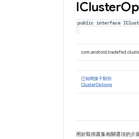
ICluster
Op
public interface IClust
com.android.tradefed.cluste
已知間接子類別
ClusterOptions
用於取得叢集相關選項的介