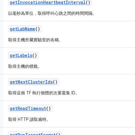
get
Invocation
Heartbeat
Interval
()
以毫秒為單位，取得呼叫心跳之間的時間間隔。
get
Lab
Name
()
取得主機所屬實驗室的名稱。
get
Labels
()
取得主機的標籤。
get
Next
Cluster
Ids
()
取得這個 TF 執行個體的次要叢集 ID。
get
Read
Timeout
()
取得 HTTP 讀取逾時。
get
Run
Target
Format
()