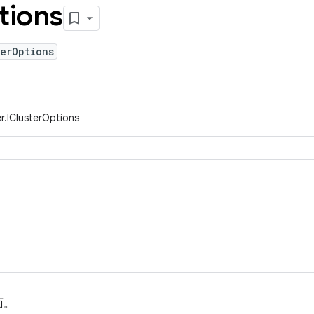
tions
erOptions
r.IClusterOptions
面。