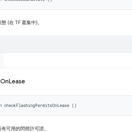
(在 TF 叢集中)。
s
On
Lease
an checkFlashingPermitsOnLease ()
否有可用的閃燈許可證。