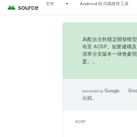
文件
Android 程式碼搜尋工具
為配合主幹穩定開發模型，
布至 AOSP。如要建構及
清單分支版本一律會參照推
更
」。
Go
出錯。
AOSP