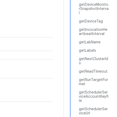
getDeviceMonito
rSnapshotInterva
l
getDeviceTag
getInvocationHe
artbeatInterval
getLabName
getLabels
getNextClusterId
s
getReadTimeout
getRunTargetFor
mat
getSchedulerSer
viceAccountKeyfi
le
getSchedulerSer
viceUrl