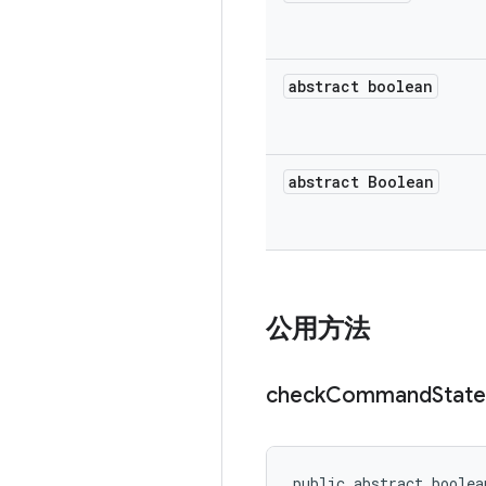
abstract boolean
abstract Boolean
公用方法
check
Command
State
public abstract boolea