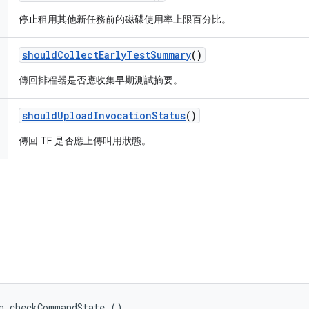
停止租用其他新任務前的磁碟使用率上限百分比。
should
Collect
Early
Test
Summary
()
傳回排程器是否應收集早期測試摘要。
should
Upload
Invocation
Status
()
傳回 TF 是否應上傳叫用狀態。
n checkCommandState ()