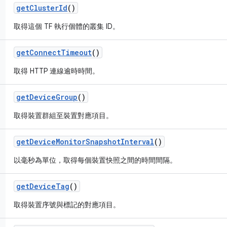
get
Cluster
Id
()
取得這個 TF 執行個體的叢集 ID。
get
Connect
Timeout
()
取得 HTTP 連線逾時時間。
get
Device
Group
()
取得裝置群組至裝置對應項目。
get
Device
Monitor
Snapshot
Interval
()
以毫秒為單位，取得每個裝置快照之間的時間間隔。
get
Device
Tag
()
取得裝置序號與標記的對應項目。