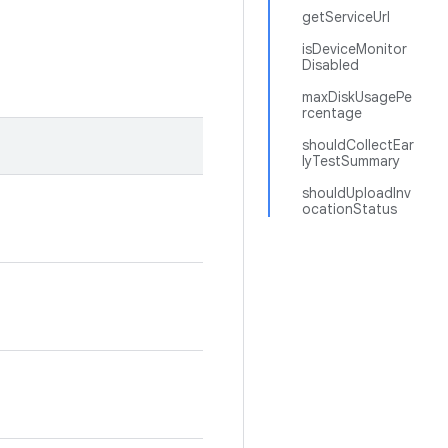
getServiceUrl
isDeviceMonitor
Disabled
maxDiskUsagePe
rcentage
shouldCollectEar
lyTestSummary
shouldUploadInv
ocationStatus