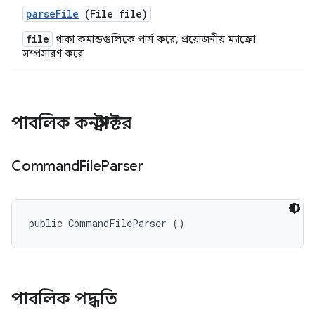
parse
File
(File file)
file
থাকা কমান্ডগুলিকে পার্স করে, প্রয়োজনীয় ম্যাক্রো
সম্প্রসারণ করে
পাবলিক কনস্ট্রাক্টর
Command
File
Parser
public CommandFileParser ()
পাবলিক পদ্ধতি