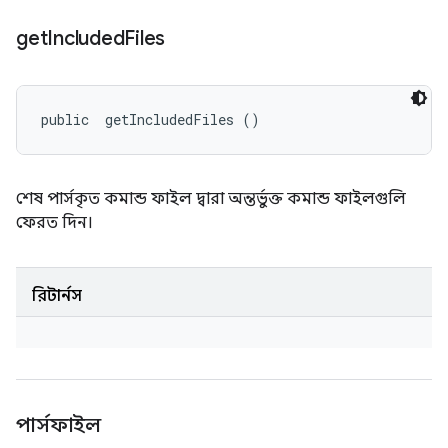
get
Included
Files
public 
 getIncludedFiles ()
শেষ পার্সকৃত কমান্ড ফাইল দ্বারা অন্তর্ভুক্ত কমান্ড ফাইলগুলি
ফেরত দিন।
রিটার্নস
পার্সফাইল