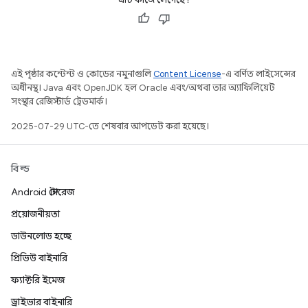
এই পৃষ্ঠার কন্টেন্ট ও কোডের নমুনাগুলি
Content License
-এ বর্ণিত লাইসেন্সের
অধীনস্থ। Java এবং OpenJDK হল Oracle এবং/অথবা তার অ্যাফিলিয়েট
সংস্থার রেজিস্টার্ড ট্রেডমার্ক।
2025-07-29 UTC-তে শেষবার আপডেট করা হয়েছে।
বিল্ড
Android স্টোরেজ
প্রয়োজনীয়তা
ডাউনলোড হচ্ছে
প্রিভিউ বাইনারি
ফ্যাক্টরি ইমেজ
ড্রাইভার বাইনারি