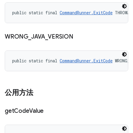
public static final 
CommandRunner.ExitCode
 THROWAB
WRONG
_
JAVA
_
VERSION
public static final 
CommandRunner.ExitCode
 WRONG_J
公用方法
get
Code
Value