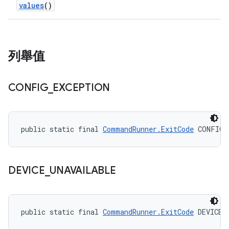
values
()
列舉值
CONFIG
_
EXCEPTION
public static final 
CommandRunner.ExitCode
 CONFIG_
DEVICE
_
UNAVAILABLE
public static final 
CommandRunner.ExitCode
 DEVICE_