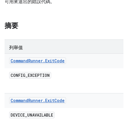
可用來退出的錯誤代碼。
摘要
列舉值
Command
Runner
.
Exit
Code
CONFIG
_
EXCEPTION
Command
Runner
.
Exit
Code
DEVICE
_
UNAVAILABLE