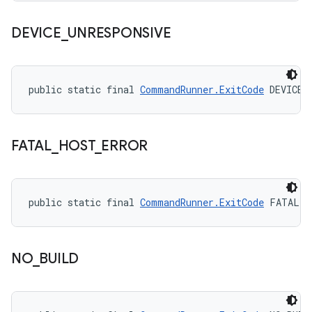
DEVICE
_
UNRESPONSIVE
public static final 
CommandRunner.ExitCode
 DEVICE_
FATAL
_
HOST
_
ERROR
public static final 
CommandRunner.ExitCode
 FATAL_H
NO
_
BUILD