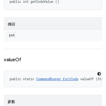
public int getCodeValue ()
傳回
int
value
Of
public static 
CommandRunner.ExitCode
 valueOf (Stri
參數