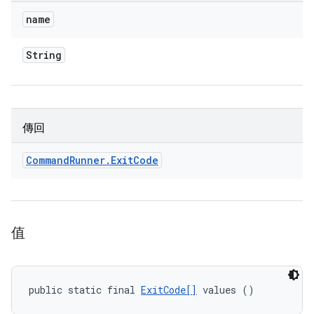
name
String
傳回
Command
Runner
.
Exit
Code
值
public static final 
ExitCode[]
 values ()