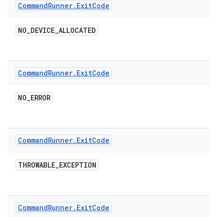
Command
Runner
.
Exit
Code
NO
_
DEVICE
_
ALLOCATED
Command
Runner
.
Exit
Code
NO
_
ERROR
Command
Runner
.
Exit
Code
THROWABLE
_
EXCEPTION
Command
Runner
.
Exit
Code