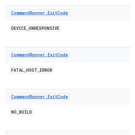
Command
Runner
.
Exit
Code
DEVICE
_
UNRESPONSIVE
Command
Runner
.
Exit
Code
FATAL
_
HOST
_
ERROR
Command
Runner
.
Exit
Code
NO
_
BUILD