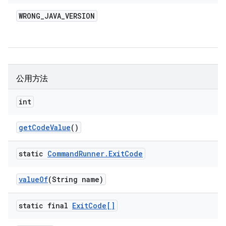
WRONG
_
JAVA
_
VERSION
公用方法
int
get
Code
Value
()
static
Command
Runner
.
Exit
Code
value
Of
(String name)
static final
Exit
Code[]