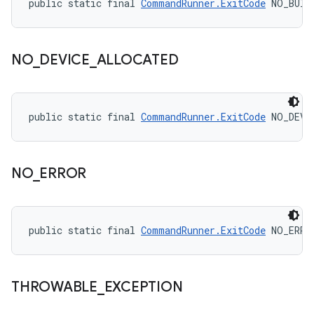
public static final 
CommandRunner.ExitCode
 NO_BUIL
NO
_
DEVICE
_
ALLOCATED
public static final 
CommandRunner.ExitCode
 NO_DEVI
NO
_
ERROR
public static final 
CommandRunner.ExitCode
 NO_ERRO
THROWABLE
_
EXCEPTION