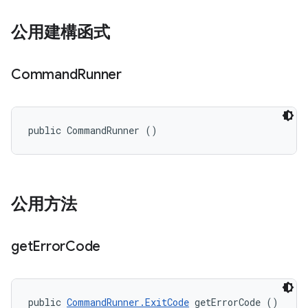
公用建構函式
Command
Runner
public CommandRunner ()
公用方法
get
Error
Code
public 
CommandRunner.ExitCode
 getErrorCode ()