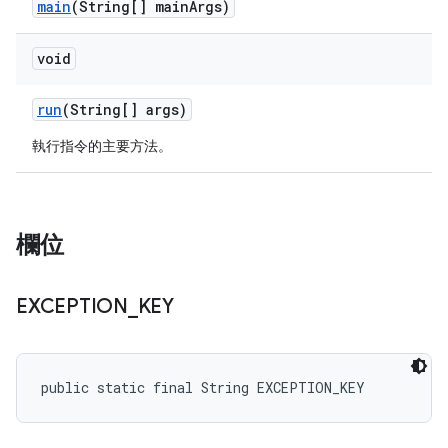
main
(String[] main
Args)
void
run
(String[] args)
執行指令的主要方法。
欄位
EXCEPTION
_
KEY
public static final String EXCEPTION_KEY