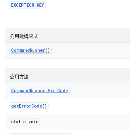
EXCEPTION
_
KEY
公用建構函式
Command
Runner
()
公用方法
Command
Runner
.
Exit
Code
get
Error
Code
()
static void