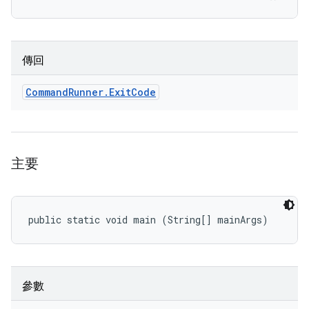
傳回
Command
Runner
.
Exit
Code
主要
public static void main (String[] mainArgs)
參數