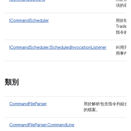
項的容
ICommandScheduler
用於執
TradeFe
指令的
ICommandScheduler.IScheduledInvocationListener
叫用完
用事件
類別
CommandFileParser
用於解析包含指令列組合
的檔案。
CommandFileParser.CommandLine