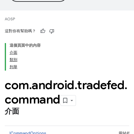
AOSP
這對你有幫助嗎？
這個頁面中的內容
介面
類別
列舉
com
.
android
.
tradefed
.
command
介面
ICommandOptions
用於指