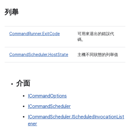
列舉
CommandRunner.ExitCode
可用來退出的錯誤代
碼。
CommandScheduler.HostState
主機不同狀態的列舉值
介面
ICommandOptions
ICommandScheduler
ICommandScheduler.IScheduledInvocationList
ener