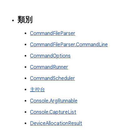
類別
CommandFileParser
CommandFileParser.CommandLine
CommandOptions
CommandRunner
CommandScheduler
主控台
Console.ArgRunnable
Console.CaptureList
DeviceAllocationResult