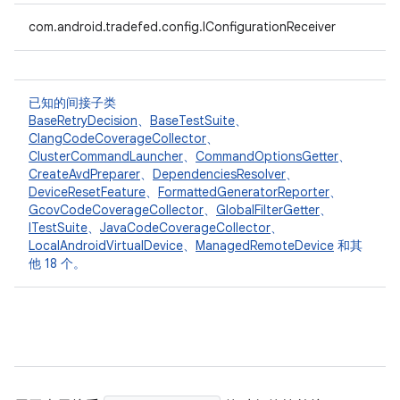
com.android.tradefed.config.IConfigurationReceiver
已知的间接子类
BaseRetryDecision
、
BaseTestSuite
、
ClangCodeCoverageCollector
、
ClusterCommandLauncher
、
CommandOptionsGetter
、
CreateAvdPreparer
、
DependenciesResolver
、
DeviceResetFeature
、
FormattedGeneratorReporter
、
GcovCodeCoverageCollector
、
GlobalFilterGetter
、
ITestSuite
、
JavaCodeCoverageCollector
、
LocalAndroidVirtualDevice
、
ManagedRemoteDevice
和其
他 18 个。