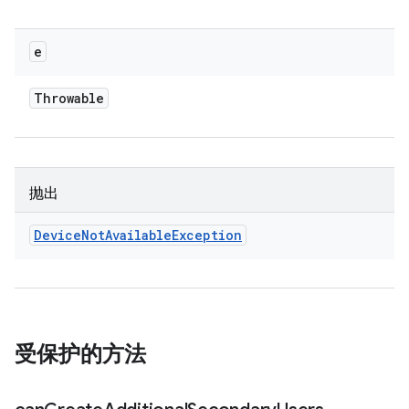
e
Throwable
抛出
Device
Not
Available
Exception
受保护的方法