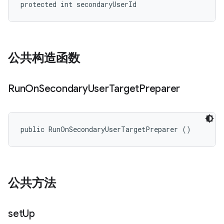
protected int secondaryUserId
公共构造函数
Run
On
Secondary
User
Target
Preparer
public RunOnSecondaryUserTargetPreparer ()
公共方法
set
Up