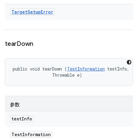
Target
Setup
Error
tear
Down
public void tearDown (
TestInformation
 testInfo, 

                Throwable e)
参数
test
Info
Test
Information