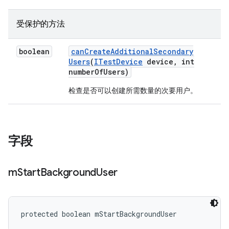
受保护的方法
boolean
can
Create
Additional
Secondary
Users
(
ITest
Device
device
,
int
number
Of
Users)
检查是否可以创建所需数量的次要用户。
字段
m
Start
Background
User
protected boolean mStartBackgroundUser