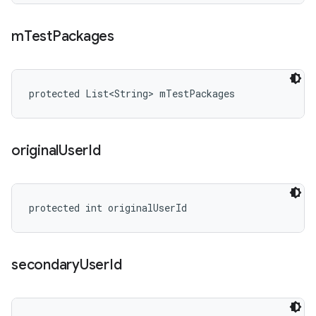
m
Test
Packages
protected List<String> mTestPackages
original
User
Id
protected int originalUserId
secondary
User
Id