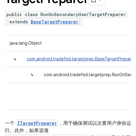
public class RunOnSecondaryUserTargetPreparer
extends
BaseTargetPreparer
java.lang.Object
↳
com.android.tradefed.targetprep.BaseTargetPreparer
↳
com.android.tradefed.targetprep.RunOnSeco
一个
ITargetPreparer
，用于确保测试以次要用户身份运
行。此外，如果选项