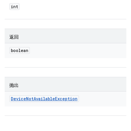
int
返回
boolean
抛出
Device
Not
Available
Exception