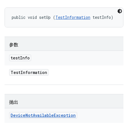
public void setUp (
TestInformation
 testInfo)
参数
test
Info
Test
Information
抛出
Device
Not
Available
Exception