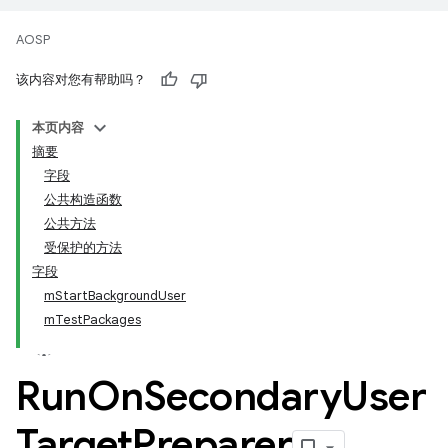
AOSP
该内容对您有帮助吗？
本页内容
摘要
字段
公共构造函数
公共方法
受保护的方法
字段
mStartBackgroundUser
mTestPackages
Run
On
Secondary
User
Target
Preparer