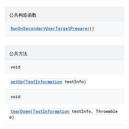
公共构造函数
Run
On
Secondary
User
Target
Preparer
()
公共方法
void
set
Up
(
Test
Information
test
Info)
void
tear
Down
(
Test
Information
test
Info
,
Throwable
e)