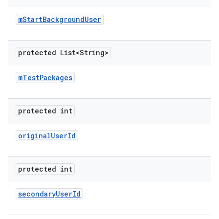
m
Start
Background
User
protected List<String>
m
Test
Packages
protected int
original
User
Id
protected int
secondary
User
Id