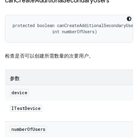
can
Create
Additional
Secondary
Users
protected boolean canCreateAdditionalSecondaryUser
                int numberOfUsers)
检查是否可以创建所需数量的次要用户。
参数
device
ITest
Device
number
Of
Users