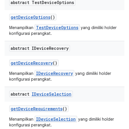
abstract Test
Device
Options
get
Device
Options
()
TestDeviceOptions
Menampilkan
yang dimiliki holder
konfigurasi perangkat.
abstract IDevice
Recovery
get
Device
Recovery
()
IDeviceRecovery
Menampilkan
yang dimiliki holder
konfigurasi perangkat.
abstract
IDevice
Selection
get
Device
Requirements
()
IDeviceSelection
Menampilkan
yang dimiliki holder
konfigurasi perangkat.