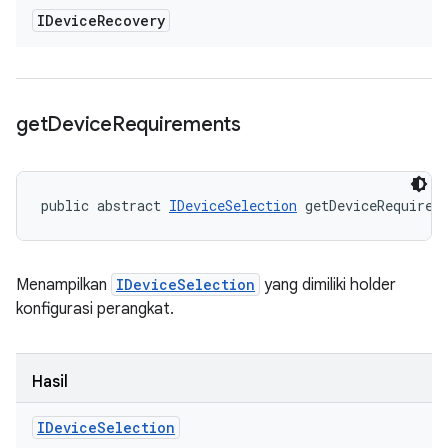
IDevice
Recovery
get
Device
Requirements
public abstract 
IDeviceSelection
 getDeviceRequirem
Menampilkan
IDeviceSelection
yang dimiliki holder
konfigurasi perangkat.
Hasil
IDevice
Selection