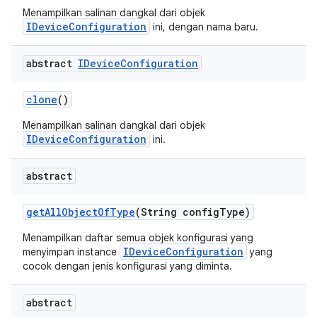
Menampilkan salinan dangkal dari objek
IDeviceConfiguration
ini, dengan nama baru.
abstract
IDevice
Configuration
clone
()
Menampilkan salinan dangkal dari objek
IDeviceConfiguration
ini.
abstract
get
All
Object
Of
Type
(String config
Type)
Menampilkan daftar semua objek konfigurasi yang
IDeviceConfiguration
menyimpan instance
yang
cocok dengan jenis konfigurasi yang diminta.
abstract