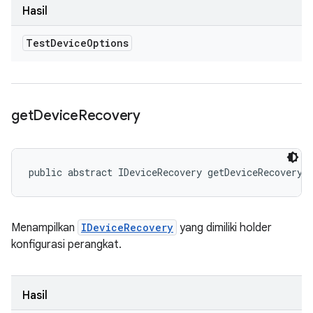
Hasil
Test
Device
Options
get
Device
Recovery
public abstract IDeviceRecovery getDeviceRecovery 
Menampilkan
IDeviceRecovery
yang dimiliki holder
konfigurasi perangkat.
Hasil