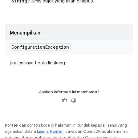
String
: Jenis objek yang akan dihapus.
Menampilkan
Configuration
Exception
jika jenisnya tidak didukung.
Apakah informasi ini membantu?
Konten dan contoh kode di halaman ini tunduk kepada lisensi yang
dijelaskan dalam
Lisensi Konten
. Java dan OpenJDK adalah merek
dagang atau merek dagang terdaftar dari Oracle dan/atau