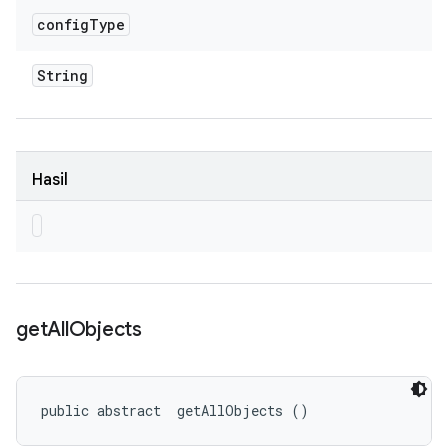
config
Type
String
Hasil
get
All
Objects
public abstract 
 getAllObjects ()