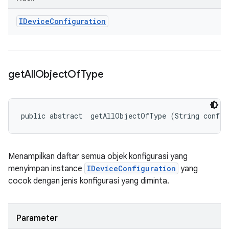
IDevice
Configuration
get
All
Object
Of
Type
public abstract 
 getAllObjectOfType (String config
Menampilkan daftar semua objek konfigurasi yang
menyimpan instance
IDeviceConfiguration
yang
cocok dengan jenis konfigurasi yang diminta.
Parameter