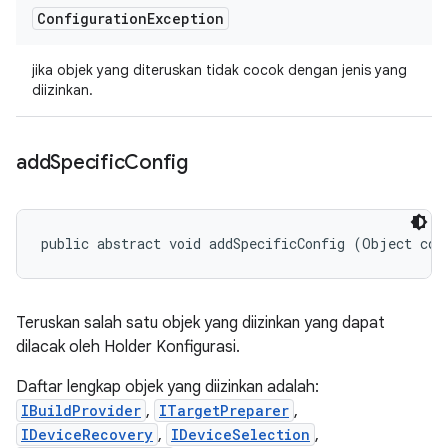
Configuration
Exception
jika objek yang diteruskan tidak cocok dengan jenis yang
diizinkan.
add
Specific
Config
public abstract void addSpecificConfig (Object con
Teruskan salah satu objek yang diizinkan yang dapat
dilacak oleh Holder Konfigurasi.
Daftar lengkap objek yang diizinkan adalah:
IBuildProvider
,
ITargetPreparer
,
IDeviceRecovery
,
IDeviceSelection
,