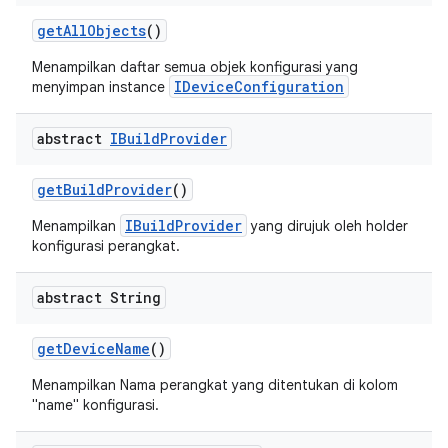
get
All
Objects
()
Menampilkan daftar semua objek konfigurasi yang
IDeviceConfiguration
menyimpan instance
abstract
IBuild
Provider
get
Build
Provider
()
IBuildProvider
Menampilkan
yang dirujuk oleh holder
konfigurasi perangkat.
abstract String
get
Device
Name
()
Menampilkan Nama perangkat yang ditentukan di kolom
"name" konfigurasi.