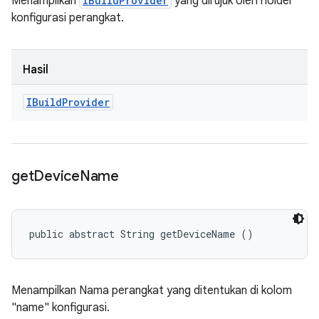
Menampilkan
IBuildProvider
yang dirujuk oleh holder
konfigurasi perangkat.
Hasil
IBuild
Provider
get
Device
Name
public abstract String getDeviceName ()
Menampilkan Nama perangkat yang ditentukan di kolom
"name" konfigurasi.