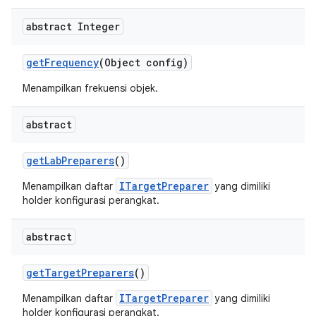
abstract Integer
get
Frequency
(Object config)
Menampilkan frekuensi objek.
abstract
get
Lab
Preparers
()
ITargetPreparer
Menampilkan daftar
yang dimiliki
holder konfigurasi perangkat.
abstract
get
Target
Preparers
()
ITargetPreparer
Menampilkan daftar
yang dimiliki
holder konfigurasi perangkat.