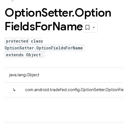
Option
Setter
.
Option
Fields
For
Name
protected class
OptionSetter.OptionFieldsForName
extends Object
java.lang.Object
↳
com.android.tradefed.config.OptionSetter.OptionFiel