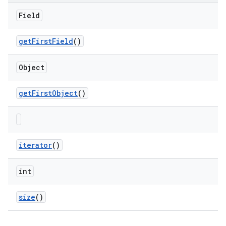
Field
get
First
Field
()
Object
get
First
Object
()
iterator
()
int
size
()