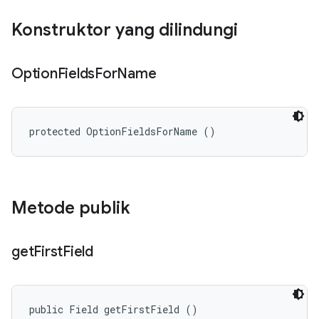
Konstruktor yang dilindungi
Option
Fields
For
Name
protected OptionFieldsForName ()
Metode publik
get
First
Field
public Field getFirstField ()