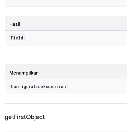
Hasil
Field
Menampilkan
Configuration
Exception
get
First
Object