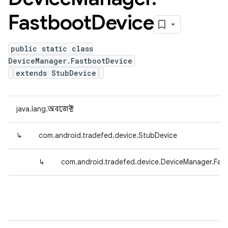
Fastboot
Device
public static class
DeviceManager.FastbootDevice
extends StubDevice
java.lang.অবজেক্ট
↳
com.android.tradefed.device.StubDevice
↳
com.android.tradefed.device.DeviceManager.Fas