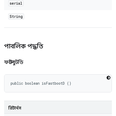
serial
String
পাবলিক পদ্ধতি
ফাস্টবুটডি
public boolean isFastbootD ()
রিটার্নস