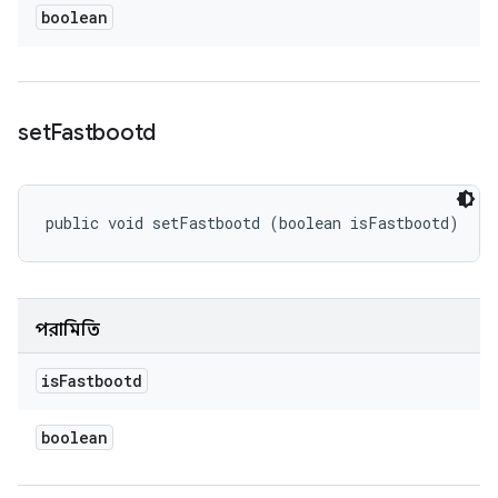
boolean
set
Fastbootd
public void setFastbootd (boolean isFastbootd)
পরামিতি
is
Fastbootd
boolean