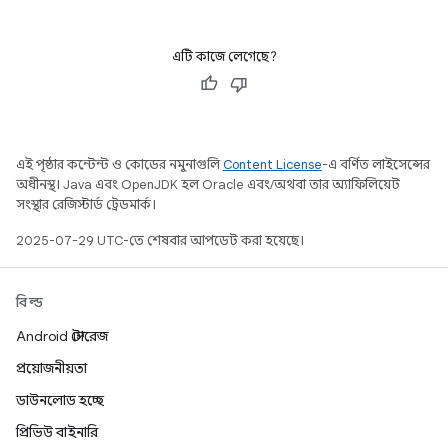
এটি কাজে লেগেছে?
এই পৃষ্ঠার কন্টেন্ট ও কোডের নমুনাগুলি
Content License
-এ বর্ণিত লাইসেন্সের
অধীনস্থ। Java এবং OpenJDK হল Oracle এবং/অথবা তার অ্যাফিলিয়েট
সংস্থার রেজিস্টার্ড ট্রেডমার্ক।
2025-07-29 UTC-তে শেষবার আপডেট করা হয়েছে।
বিল্ড
Android স্টোরেজ
প্রয়োজনীয়তা
ডাউনলোড হচ্ছে
প্রিভিউ বাইনারি