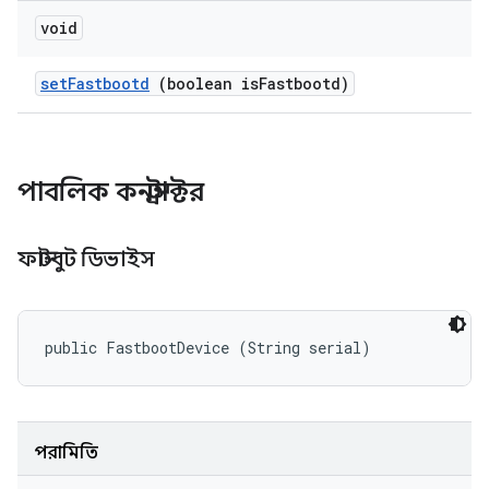
void
set
Fastbootd
(boolean is
Fastbootd)
পাবলিক কনস্ট্রাক্টর
ফাস্টবুট ডিভাইস
public FastbootDevice (String serial)
পরামিতি