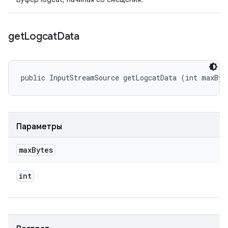
get
Logcat
Data
public InputStreamSource getLogcatData (int maxByt
Параметры
max
Bytes
int