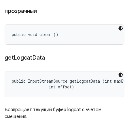
прозрачный
public void clear ()
get
Logcat
Data
public InputStreamSource getLogcatData (int maxByte
                int offset)
Возвращает текущий буфер logcat с учетом
смещения.