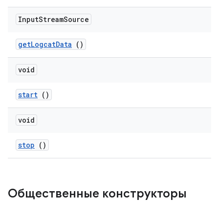
Input
Stream
Source
get
Logcat
Data
()
void
start
()
void
stop
()
Общественные конструкторы