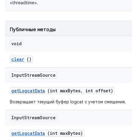
«threadtime».
Публичные методы
void
clear
()
Input
Stream
Source
get
Logcat
Data
(int max
Bytes
,
int offset)
Возвращает текущий буфер logcat с учетом смещения.
Input
Stream
Source
get
Logcat
Data
(int max
Bytes)