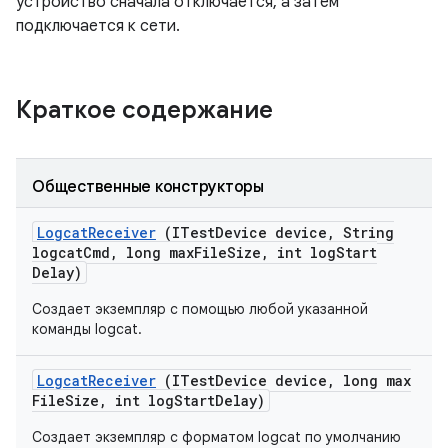
устройство сначала отключается, а затем
подключается к сети.
Краткое содержание
Общественные конструкторы
Logcat
Receiver
(ITest
Device device
,
String
logcat
Cmd
,
long max
File
Size
,
int log
Start
Delay)
Создает экземпляр с помощью любой указанной
команды logcat.
Logcat
Receiver
(ITest
Device device
,
long max
File
Size
,
int log
Start
Delay)
Создает экземпляр с форматом logcat по умолчанию