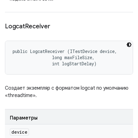
Logcat
Receiver
public LogcatReceiver (ITestDevice device, 

                long maxFileSize, 

                int logStartDelay)
Создает экземпляр с форматом logcat по умолчанию
«threadtime».
Параметры
device