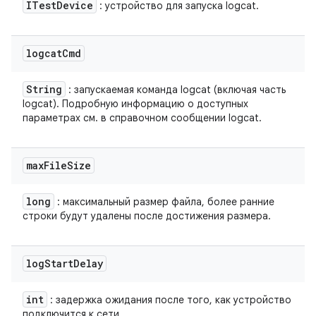
ITest
Device
: устройство для запуска logcat.
logcat
Cmd
String
: запускаемая команда logcat (включая часть
logcat). Подробную информацию о доступных
параметрах см. в справочном сообщении logcat.
max
File
Size
long
: максимальный размер файла, более ранние
строки будут удалены после достижения размера.
log
Start
Delay
int
: задержка ожидания после того, как устройство
подключится к сети.