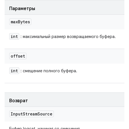
Параметры
max
Bytes
int
: максимальный размер возвращаемого буфера.
offset
int
: смещение полного буфера.
Возврат
Input
Stream
Source
Буфер logcat, начиная со смещения.