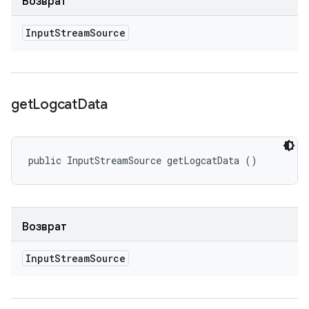
Возврат
Input
Stream
Source
get
Logcat
Data
public InputStreamSource getLogcatData ()
Возврат
Input
Stream
Source