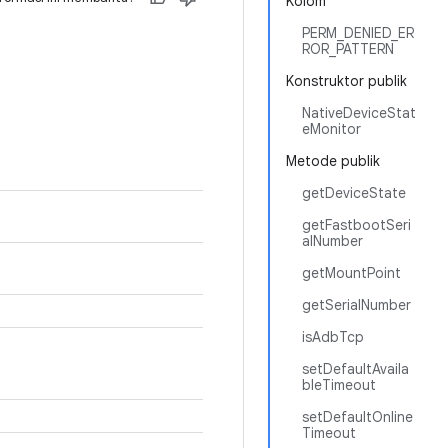
Kolom
PERM_DENIED_ER
ROR_PATTERN
Konstruktor publik
NativeDeviceStat
eMonitor
Metode publik
getDeviceState
getFastbootSeri
alNumber
getMountPoint
getSerialNumber
isAdbTcp
setDefaultAvaila
bleTimeout
setDefaultOnline
Timeout