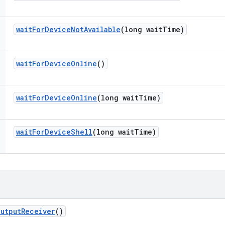
wait
For
Device
Not
Available
(long wait
Time)
wait
For
Device
Online
()
wait
For
Device
Online
(long wait
Time)
wait
For
Device
Shell
(long wait
Time)
Output
Receiver
()