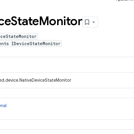
ce
State
Monitor
iceStateMonitor
ents IDeviceStateMonitor
ed.device.NativeDeviceStateMonitor
enal