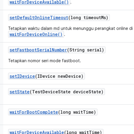
waitForDeviceAvailable()
.
set
Default
Online
Timeout
(long timeout
Ms)
Tetapkan waktu dalam md untuk menunggu perangkat online di
waitForDeviceOnline()
.
set
Fastboot
Serial
Number
(String serial)
Tetapkan nomor seri mode fastboot.
set
IDevice
(IDevice new
Device)
set
State
(Test
Device
State device
State)
wait
For
Boot
Complete
(long wait
Time)
wait
For
Device
Available
(long wait
Time)