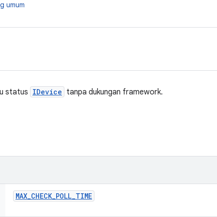
ang umum
u status
IDevice
tanpa dukungan framework.
MAX
_
CHECK
_
POLL
_
TIME