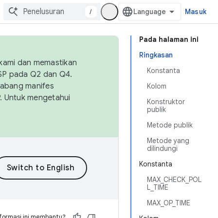
/
Masuk
Pada halaman ini
Ringkasan
 kami dan memastikan
Konstanta
OSP pada Q2 dan Q4.
Cabang manifes
Kolom
SP. Untuk mengetahui
Konstruktor
publik
Metode publik
Metode yang
dilindungi
Konstanta
MAX_CHECK_POL
L_TIME
MAX_OP_TIME
formasi ini membantu?