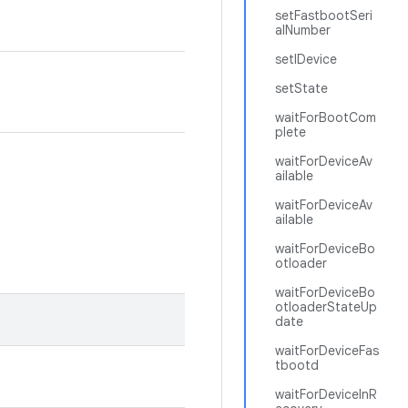
setFastbootSeri
alNumber
setIDevice
setState
waitForBootCom
plete
waitForDeviceAv
ailable
waitForDeviceAv
ailable
waitForDeviceBo
otloader
waitForDeviceBo
otloaderStateUp
date
waitForDeviceFas
tbootd
waitForDeviceInR