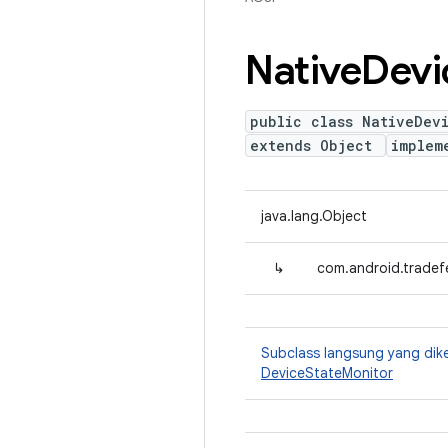
Native
Devi
public class NativeDev
extends Object
implem
java.lang.Object
↳
com.android.tradef
Subclass langsung yang dik
DeviceStateMonitor