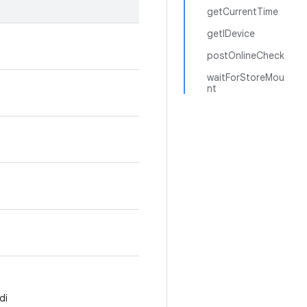
getCurrentTime
getIDevice
postOnlineCheck
waitForStoreMou
nt
di