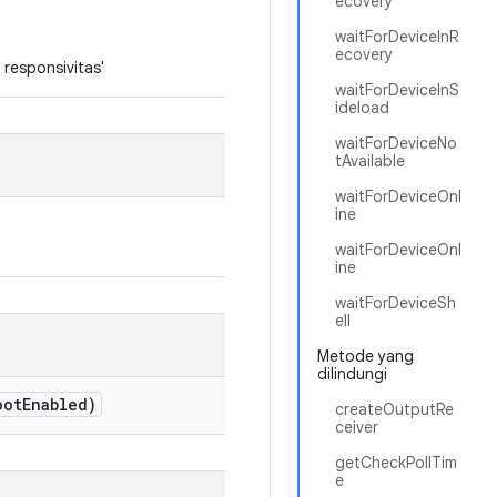
ecovery
waitForDeviceInR
ecovery
responsivitas'
waitForDeviceInS
ideload
waitForDeviceNo
tAvailable
waitForDeviceOnl
ine
waitForDeviceOnl
ine
waitForDeviceSh
ell
Metode yang
dilindungi
oot
Enabled)
createOutputRe
ceiver
getCheckPollTim
e