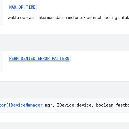
MAX
_
OP
_
TIME
waktu operasi maksimum dalam md untuk perintah 'polling untuk 
PERM
_
DENIED
_
ERROR
_
PATTERN
tor
(
IDevice
Manager
mgr
,
IDevice device
,
boolean fastb