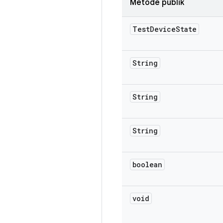
Metode publik
Test
Device
State
String
String
String
boolean
void