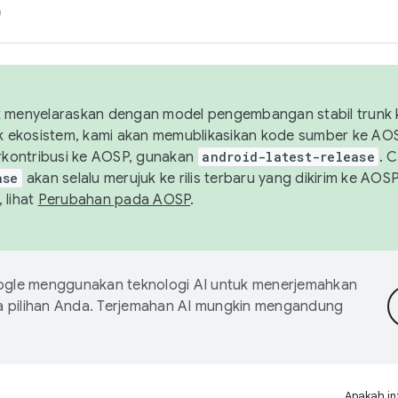
h
uk menyelaraskan dengan model pengembangan stabil trunk
tuk ekosistem, kami akan memublikasikan kode sumber ke A
kontribusi ke AOSP, gunakan
android-latest-release
. 
ase
akan selalu merujuk ke rilis terbaru yang dikirim ke AO
 lihat
Perubahan pada AOSP
.
gle menggunakan teknologi AI untuk menerjemahkan
a pilihan Anda. Terjemahan AI mungkin mengandung
Apakah in