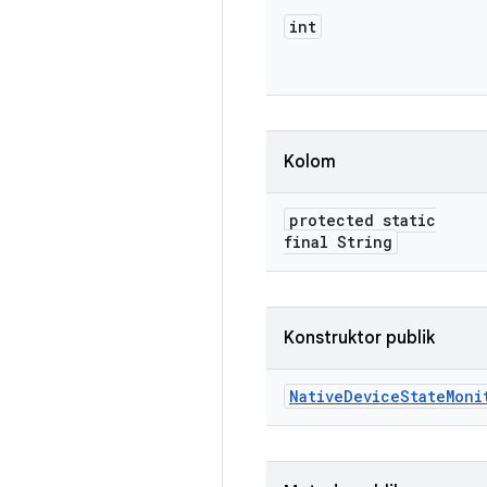
int
Kolom
protected static
final String
Konstruktor publik
Native
Device
State
Moni