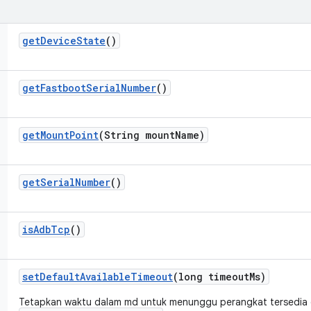
get
Device
State
()
get
Fastboot
Serial
Number
()
get
Mount
Point
(String mount
Name)
get
Serial
Number
()
is
Adb
Tcp
()
set
Default
Available
Timeout
(long timeout
Ms)
Tetapkan waktu dalam md untuk menunggu perangkat tersedia 