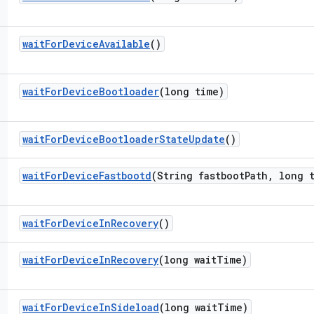
wait
For
Device
Available
()
wait
For
Device
Bootloader
(long time)
wait
For
Device
Bootloader
State
Update
()
wait
For
Device
Fastbootd
(String fastboot
Path
,
long t
wait
For
Device
In
Recovery
()
wait
For
Device
In
Recovery
(long wait
Time)
wait
For
Device
In
Sideload
(long wait
Time)