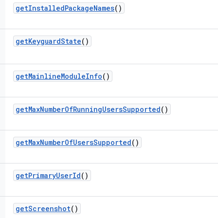
get
Installed
Package
Names
()
get
Keyguard
State
()
get
Mainline
Module
Info
()
get
Max
Number
Of
Running
Users
Supported
()
get
Max
Number
Of
Users
Supported
()
get
Primary
User
Id
()
get
Screenshot
()