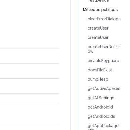
TestDevice
Métodos públicos
clearErrorDialogs
createUser
createUser
createUserNoThr
ow
disableKeyguard
doesFileExist
dumpHeap
getActiveApexes
getAllSettings
getAndroidId
getAndroidIds
getAppPackageI