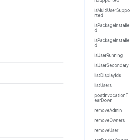
nSupported
isMultiUserSuppo
rted
isPackageInstalle
d
isPackageInstalle
d
isUserRunning
isUserSecondary
listDisplayIds
listUsers
postInvocationT
earDown
removeAdmin
removeOwners
removeUser