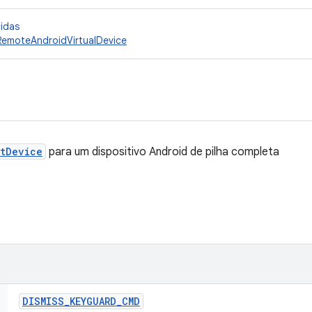
cidas
RemoteAndroidVirtualDevice
tDevice
para um dispositivo Android de pilha completa
DISMISS
_
KEYGUARD
_
CMD