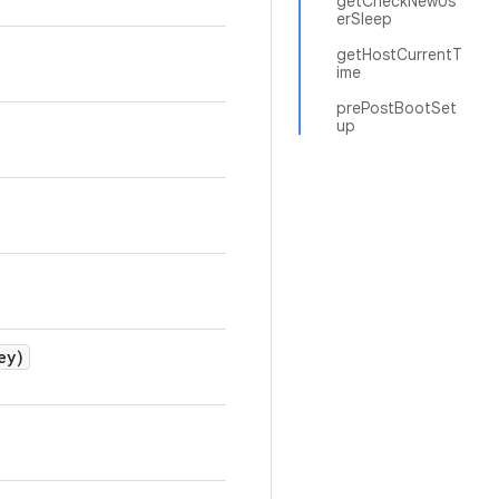
getCheckNewUs
erSleep
getHostCurrentT
ime
prePostBootSet
up
ey)