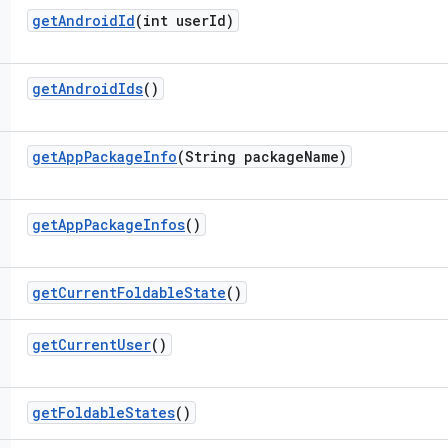
get
Android
Id
(int user
Id)
get
Android
Ids
()
get
App
Package
Info
(String package
Name)
get
App
Package
Infos
()
get
Current
Foldable
State
()
get
Current
User
()
get
Foldable
States
()