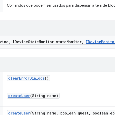
Comandos que podem ser usados para dispensar a tela de bloq
vice
,
IDevice
State
Monitor state
Monitor
,
IDevice
Monito
clear
Error
Dialogs
()
create
User
(String name)
create
User
(String name
,
boolean guest
,
boolean ep