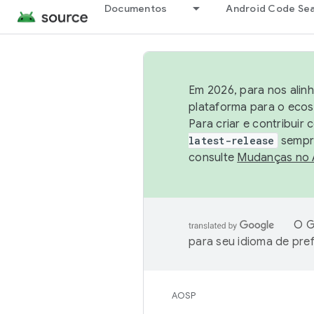
Documentos
Android Code Se
Em 2026, para nos alin
plataforma para o ecos
Para criar e contribuir
latest-release
sempre
consulte
Mudanças no
O G
para seu idioma de pre
AOSP