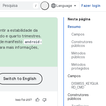
/
Fazer login
Nesta página
Resumo
tir a estabilidade da
Campos
o e quarto trimestres.
 de manifesto
android-
Construtores
públicos
ara mais informações,
Métodos
públicos
Métodos
protegidos
Campos
DISMISS_KEYGUA
RD_CMD
Construtores
públicos
Isso foi útil?