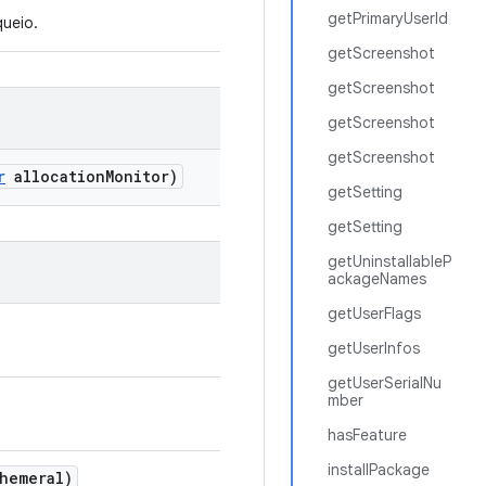
getPrimaryUserId
ueio.
getScreenshot
getScreenshot
getScreenshot
getScreenshot
r
allocation
Monitor)
getSetting
getSetting
getUninstallableP
ackageNames
getUserFlags
getUserInfos
getUserSerialNu
mber
hasFeature
installPackage
hemeral)