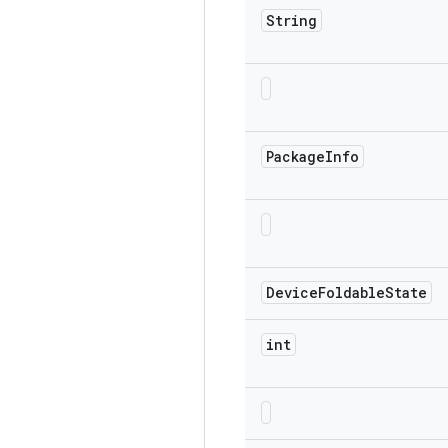
String
Package
Info
Device
Foldable
State
int