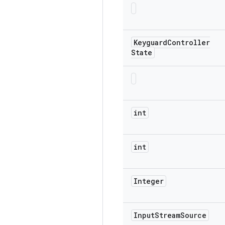
Keyguard
Controller
State
int
int
Integer
Input
Stream
Source