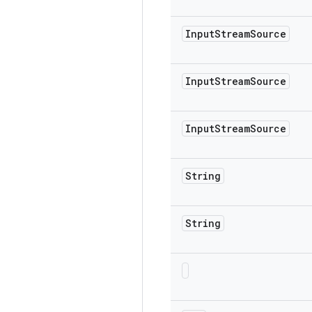
Input
Stream
Source
Input
Stream
Source
Input
Stream
Source
String
String