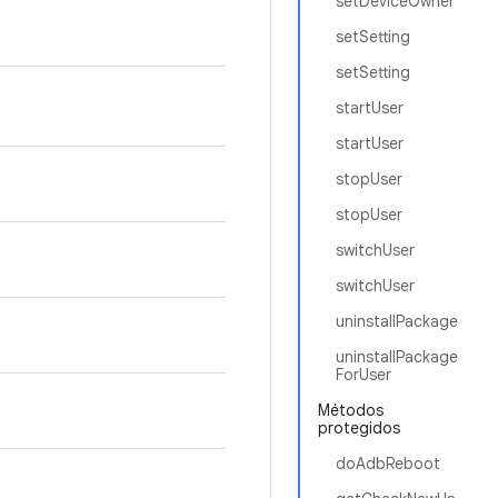
setDeviceOwner
setSetting
setSetting
startUser
startUser
stopUser
stopUser
switchUser
switchUser
uninstallPackage
uninstallPackage
ForUser
Métodos
protegidos
doAdbReboot