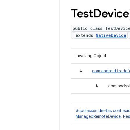
Test
Device
public class TestDevic
extends
NativeDevice
java.lang.Object
↳
com.android.tradef
↳
com.androi
Subclasses diretas conheci
ManagedRemoteDevice
,
Nes