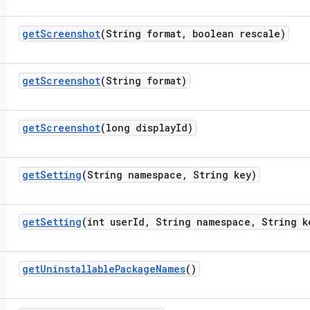
get
Screenshot
(String format
,
boolean rescale)
get
Screenshot
(String format)
get
Screenshot
(long display
Id)
get
Setting
(String namespace
,
String key)
get
Setting
(int user
Id
,
String namespace
,
String k
get
Uninstallable
Package
Names
()