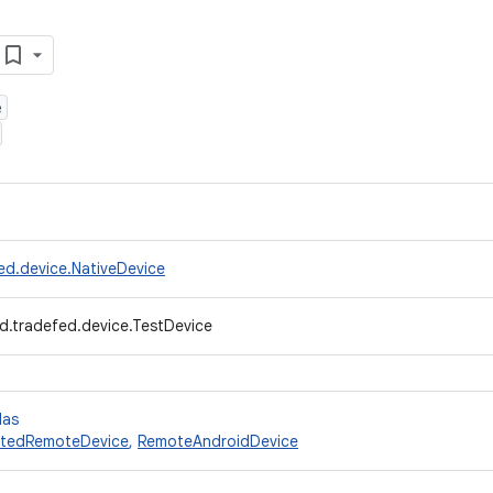
e
ed.device.NativeDevice
d.tradefed.device.TestDevice
das
tedRemoteDevice
,
RemoteAndroidDevice