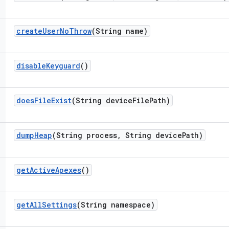
create
User
No
Throw
(String name)
disable
Keyguard
()
does
File
Exist
(String device
File
Path)
dump
Heap
(String process
,
String device
Path)
get
Active
Apexes
()
get
All
Settings
(String namespace)