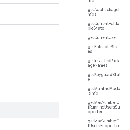
nfo
getAppPackageI
nfos
getCurrentFolda
bleState
getCurrentUser
getFoldableStat
es
getInstalledPack
ageNames
getKeyguardStat
e
getMainlineModu
leInfo
getMaxNumberO
fRunningUsersSu
pported
getMaxNumberO
fUsersSupported