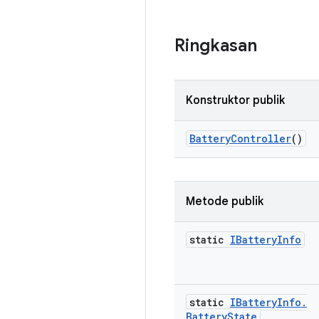
Ringkasan
Konstruktor publik
Battery
Controller
()
Metode publik
static
IBattery
Info
static
IBattery
Info
.
Battery
State