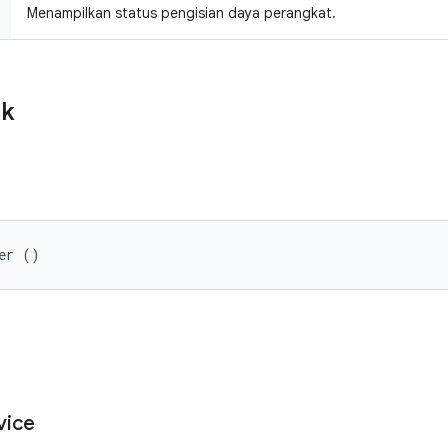
Menampilkan status pengisian daya perangkat.
ik
er ()
vice