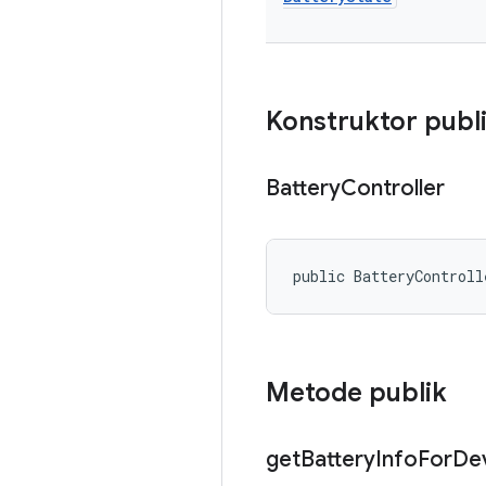
Konstruktor publ
Battery
Controller
public BatteryControll
Metode publik
get
Battery
Info
For
De