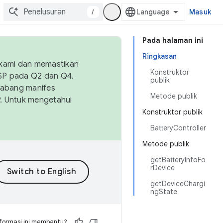
/
Masuk
Pada halaman ini
Ringkasan
 kami dan memastikan
Konstruktor
OSP pada Q2 dan Q4.
publik
Cabang manifes
Metode publik
SP. Untuk mengetahui
Konstruktor publik
BatteryController
Metode publik
getBatteryInfoFo
rDevice
getDeviceChargi
ngState
formasi ini membantu?