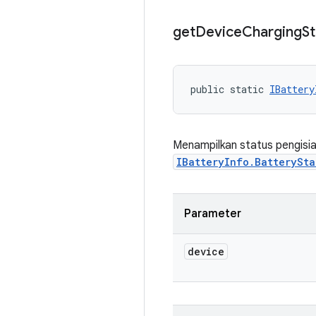
get
Device
Charging
St
public static 
IBattery
Menampilkan status pengisia
IBatteryInfo.BatterySta
Parameter
device