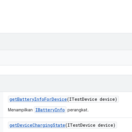
get
Battery
Info
For
Device
(ITest
Device device)
IBatteryInfo
Menampilkan
perangkat.
get
Device
Charging
State
(ITest
Device device)