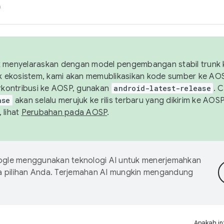
h
uk menyelaraskan dengan model pengembangan stabil trunk
tuk ekosistem, kami akan memublikasikan kode sumber ke A
kontribusi ke AOSP, gunakan
android-latest-release
. 
ase
akan selalu merujuk ke rilis terbaru yang dikirim ke AO
 lihat
Perubahan pada AOSP
.
gle menggunakan teknologi AI untuk menerjemahkan
a pilihan Anda. Terjemahan AI mungkin mengandung
Apakah in