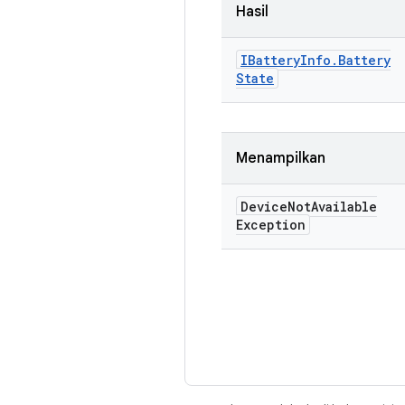
Hasil
IBattery
Info
.
Battery
State
Menampilkan
Device
Not
Available
Exception