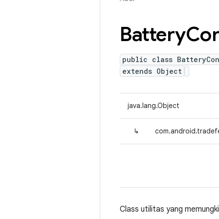
Battery
Con
public class BatteryCon
extends Object
java.lang.Object
↳
com.android.tradefe
Class utilitas yang memungk