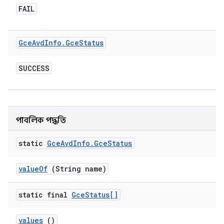
FAIL
Gce
Avd
Info
.
Gce
Status
SUCCESS
পাবলিক পদ্ধতি
static
Gce
Avd
Info
.
Gce
Status
value
Of
(String name)
static final
Gce
Status[]
values
()