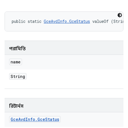
public static 
GceAvdInfo.GceStatus
 valueOf (String
পরামিতি
name
String
রিটার্নস
Gce
Avd
Info
.
Gce
Status