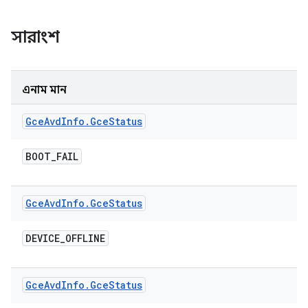
সারাংশ
এনাম মান
Gce
Avd
Info
.
Gce
Status
BOOT
_
FAIL
Gce
Avd
Info
.
Gce
Status
DEVICE
_
OFFLINE
Gce
Avd
Info
.
Gce
Status