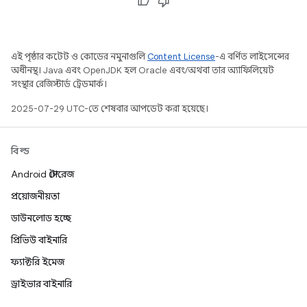
এই পৃষ্ঠার কন্টেন্ট ও কোডের নমুনাগুলি
Content License
-এ বর্ণিত লাইসেন্সের
অধীনস্থ। Java এবং OpenJDK হল Oracle এবং/অথবা তার অ্যাফিলিয়েট
সংস্থার রেজিস্টার্ড ট্রেডমার্ক।
2025-07-29 UTC-তে শেষবার আপডেট করা হয়েছে।
বিল্ড
Android স্টোরেজ
প্রয়োজনীয়তা
ডাউনলোড হচ্ছে
প্রিভিউ বাইনারি
ফ্যাক্টরি ইমেজ
ড্রাইভার বাইনারি