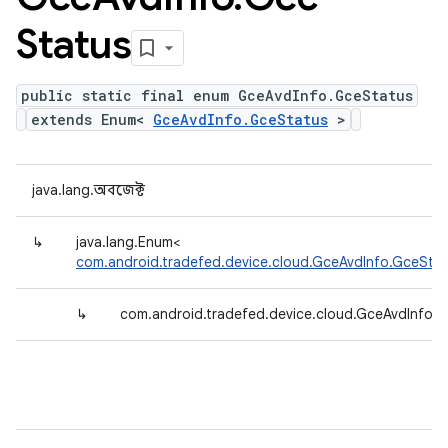
Status
public static final enum GceAvdInfo.GceStatus
extends Enum<
GceAvdInfo.GceStatus
>
java.lang.অবজেক্ট
↳
java.lang.Enum<
com.android.tradefed.device.cloud.GceAvdInfo.GceSta
↳
com.android.tradefed.device.cloud.GceAvdInfo.