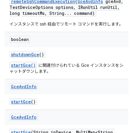
remote
Ssh
Command
Execution
(
Gce
Avd
Info
gce
Avd
,
Test
Device
Options options
,
IRun
Util run
Util
,
long timeout
Ms
,
String
.
.
.
command)
インスタンスで ssh 経由でリモート コマンドを実行します。
boolean
shutdown
Gce
()
startGce()
に関連付けられている Gce インスタンスをシ
ャットダウンします。
Gce
Avd
Info
start
Gce
()
Gce
Avd
Info
start
Gce
(String ip
Device
,
Multi
Map<String
,