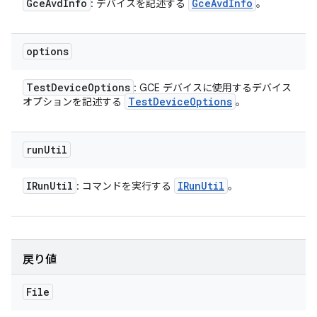
Gce
Avd
Info
Gce
Avd
Info
: デバイスを記述する
。
options
Test
Device
Options
: GCE デバイスに使用するデバイス
Test
Device
Options
オプションを記述する
。
run
Util
IRun
Util
IRun
Util
: コマンドを実行する
。
戻り値
File