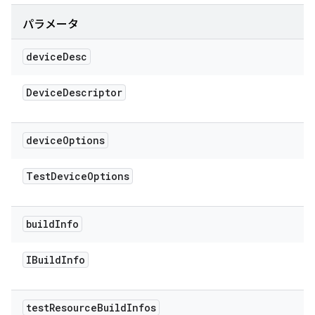
パラメータ
device
Desc
Device
Descriptor
device
Options
Test
Device
Options
build
Info
IBuild
Info
test
Resource
Build
Infos