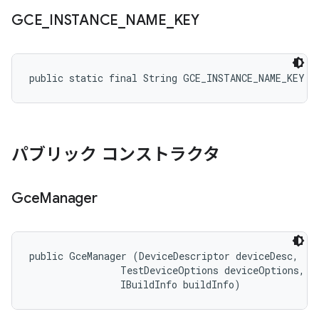
GCE
_
INSTANCE
_
NAME
_
KEY
public static final String GCE_INSTANCE_NAME_KEY
パブリック コンストラクタ
Gce
Manager
public GceManager (DeviceDescriptor deviceDesc, 

                TestDeviceOptions deviceOptions, 

                IBuildInfo buildInfo)