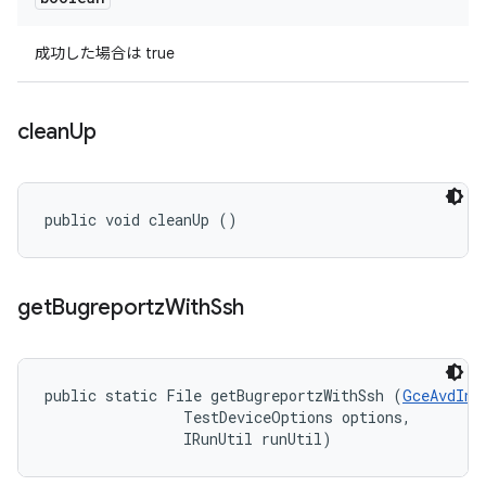
成功した場合は true
clean
Up
public void cleanUp ()
get
Bugreportz
With
Ssh
public static File getBugreportzWithSsh (
GceAvdInf
                TestDeviceOptions options, 

                IRunUtil runUtil)