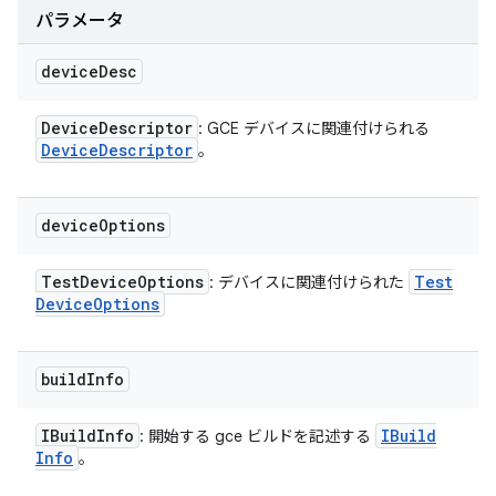
パラメータ
device
Desc
Device
Descriptor
: GCE デバイスに関連付けられる
Device
Descriptor
。
device
Options
Test
Device
Options
Test
: デバイスに関連付けられた
Device
Options
build
Info
IBuild
Info
IBuild
: 開始する gce ビルドを記述する
Info
。