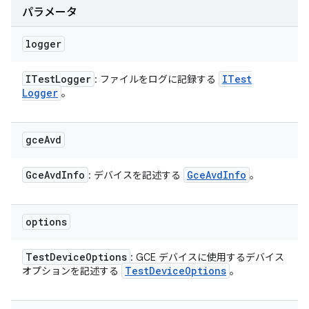
パラメータ
logger
ITest
Logger
ITest
: ファイルをログに記録する
Logger
。
gce
Avd
Gce
Avd
Info
Gce
Avd
Info
: デバイスを記述する
。
options
Test
Device
Options
: GCE デバイスに使用するデバイス
Test
Device
Options
オプションを記述する
。