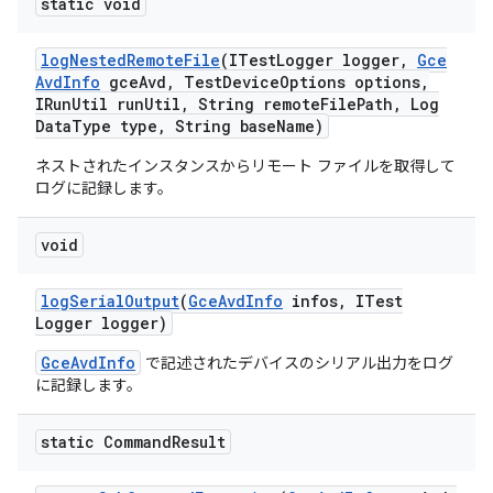
static void
log
Nested
Remote
File
(ITest
Logger logger
,
Gce
Avd
Info
gce
Avd
,
Test
Device
Options options
,
IRun
Util run
Util
,
String remote
File
Path
,
Log
Data
Type type
,
String base
Name)
ネストされたインスタンスからリモート ファイルを取得して
ログに記録します。
void
log
Serial
Output
(
Gce
Avd
Info
infos
,
ITest
Logger logger)
GceAvdInfo
で記述されたデバイスのシリアル出力をログ
に記録します。
static Command
Result