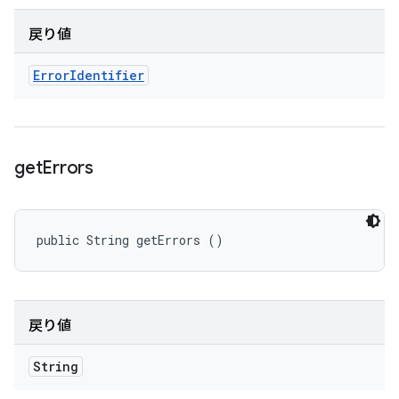
戻り値
Error
Identifier
get
Errors
public String getErrors ()
戻り値
String