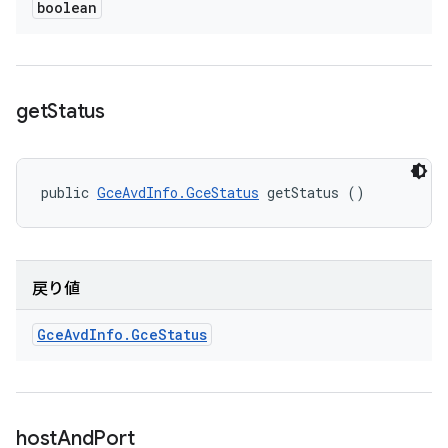
boolean
get
Status
public 
GceAvdInfo.GceStatus
 getStatus ()
戻り値
Gce
Avd
Info
.
Gce
Status
host
And
Port