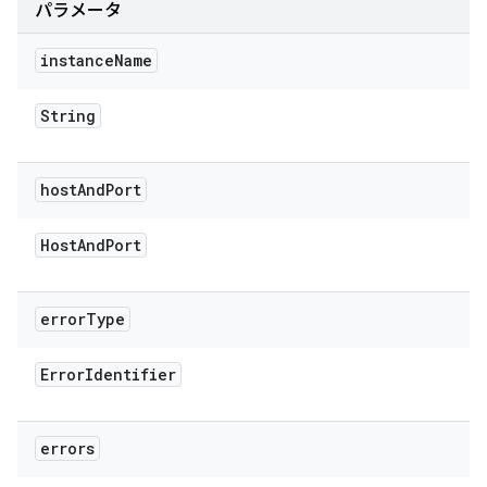
パラメータ
instance
Name
String
host
And
Port
Host
And
Port
error
Type
Error
Identifier
errors