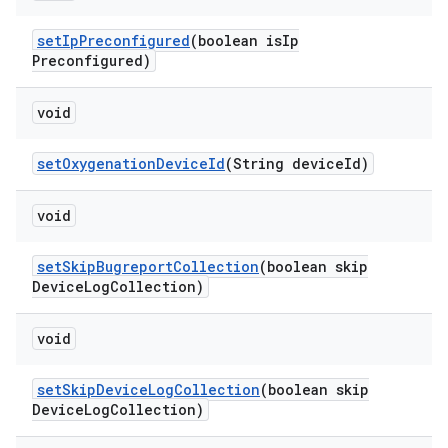
set
Ip
Preconfigured
(boolean is
Ip
Preconfigured)
void
set
Oxygenation
Device
Id
(String device
Id)
void
set
Skip
Bugreport
Collection
(boolean skip
Device
Log
Collection)
void
set
Skip
Device
Log
Collection
(boolean skip
Device
Log
Collection)