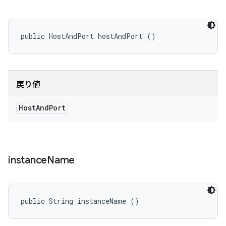
public HostAndPort hostAndPort ()
戻り値
Host
And
Port
instance
Name
public String instanceName ()