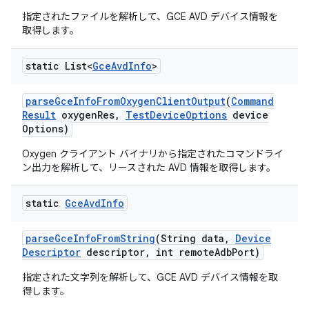
指定されたファイルを解析して、GCE AVD デバイス情報を
取得します。
static List<
Gce
Avd
Info
>
parse
Gce
Info
From
Oxygen
Client
Output
(
Command
Result
oxygen
Res
,
Test
Device
Options
device
Options)
Oxygen クライアント バイナリから指定されたコマンドライ
ン出力を解析して、リースされた AVD 情報を取得します。
static
Gce
Avd
Info
parse
Gce
Info
From
String
(String data
,
Device
Descriptor
descriptor
,
int remote
Adb
Port)
指定された文字列を解析して、GCE AVD デバイス情報を取
得します。