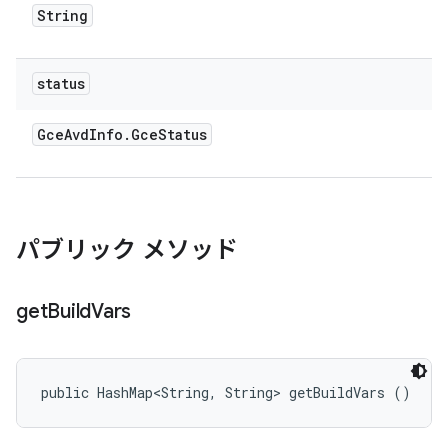
String
status
Gce
Avd
Info
.
Gce
Status
パブリック メソッド
get
Build
Vars
public HashMap<String, String> getBuildVars ()