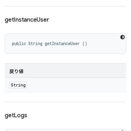
get
Instance
User
public String getInstanceUser ()
戻り値
String
get
Logs