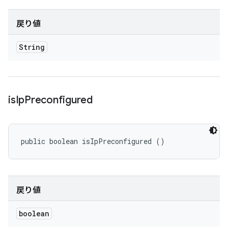
戻り値
String
is
Ip
Preconfigured
public boolean isIpPreconfigured ()
戻り値
boolean