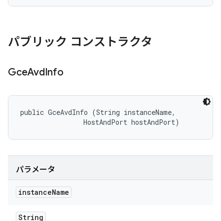
パブリック コンストラクタ
Gce
Avd
Info
public GceAvdInfo (String instanceName, 

                HostAndPort hostAndPort)
パラメータ
instance
Name
String