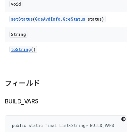
void
set
Status
(
Gce
Avd
Info
.
Gce
Status
status)
String
to
String
()
フィールド
BUILD
_
VARS
public static final List<String> BUILD_VARS