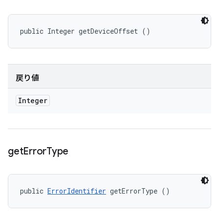
public Integer getDeviceOffset ()
戻り値
Integer
get
Error
Type
public 
ErrorIdentifier
 getErrorType ()