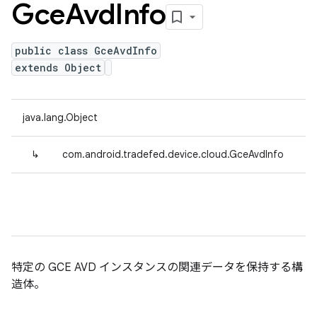
Gce
Avd
Info
public class GceAvdInfo
extends Object
java.lang.Object
↳
com.android.tradefed.device.cloud.GceAvdInfo
特定の GCE AVD インスタンスの関連データを保持する構
造体。