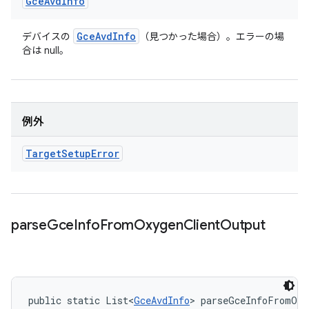
Gce
Avd
Info
Gce
Avd
Info
デバイスの
（見つかった場合）。エラーの場
合は null。
例外
Target
Setup
Error
parse
Gce
Info
From
Oxygen
Client
Output
public static List<
GceAvdInfo
> parseGceInfoFromOxy