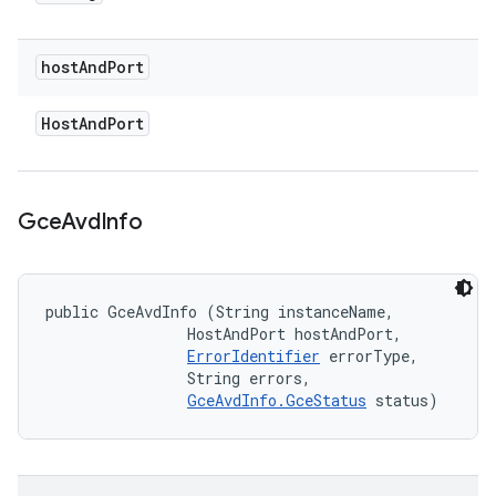
host
And
Port
Host
And
Port
Gce
Avd
Info
public GceAvdInfo (String instanceName, 

                HostAndPort hostAndPort, 

ErrorIdentifier
 errorType, 

                String errors, 

GceAvdInfo.GceStatus
 status)