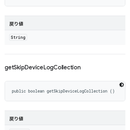
戻り値
String
get
Skip
Device
Log
Collection
public boolean getSkipDeviceLogCollection ()
戻り値