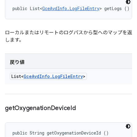
public List<
GceAvdInfo.LogFileEntry
> getLogs ()
ローカルまたはリモートのログパスから型へのマップを返
します。
戻り値
List<
Gce
Avd
Info
.
Log
File
Entry
>
get
Oxygenation
Device
Id
public String getOxygenationDeviceId ()