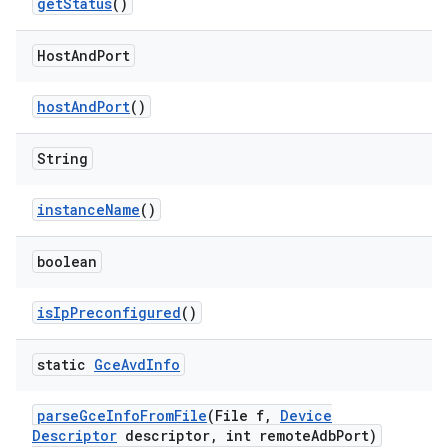
get
Status
()
Host
And
Port
host
And
Port
()
String
instance
Name
()
boolean
is
Ip
Preconfigured
()
static
Gce
Avd
Info
parse
Gce
Info
From
File
(File f
,
Device
Descriptor
descriptor
,
int remote
Adb
Port)