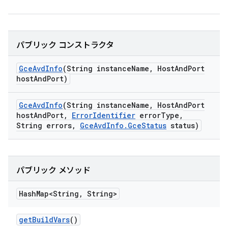
パブリック コンストラクタ
Gce
Avd
Info
(String instance
Name
,
Host
And
Port
host
And
Port)
Gce
Avd
Info
(String instance
Name
,
Host
And
Port
host
And
Port
,
Error
Identifier
error
Type
,
String errors
,
Gce
Avd
Info
.
Gce
Status
status)
パブリック メソッド
Hash
Map<String
,
String>
get
Build
Vars
()