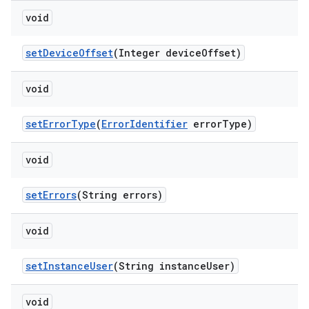
void
set
Device
Offset
(Integer device
Offset)
void
set
Error
Type
(
Error
Identifier
error
Type)
void
set
Errors
(String errors)
void
set
Instance
User
(String instance
User)
void