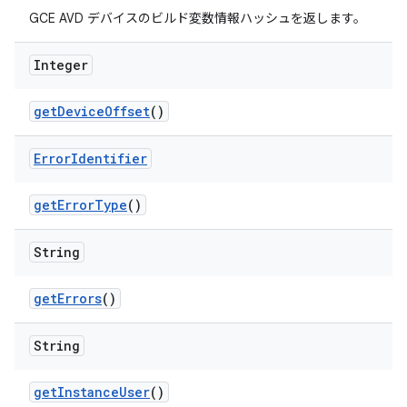
GCE AVD デバイスのビルド変数情報ハッシュを返します。
Integer
get
Device
Offset
()
Error
Identifier
get
Error
Type
()
String
get
Errors
()
String
get
Instance
User
()