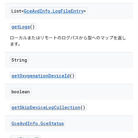
List<
Gce
Avd
Info
.
Log
File
Entry
>
get
Logs
()
ローカルまたはリモートのログパスから型へのマップを返し
ます。
String
get
Oxygenation
Device
Id
()
boolean
get
Skip
Device
Log
Collection
()
Gce
Avd
Info
.
Gce
Status