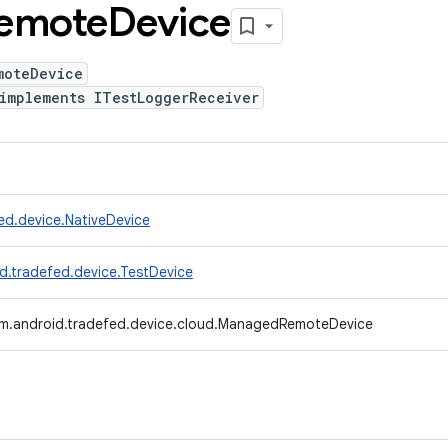
emote
Device
moteDevice
implements ITestLoggerReceiver
ed.device.NativeDevice
d.tradefed.device.TestDevice
m.android.tradefed.device.cloud.ManagedRemoteDevice