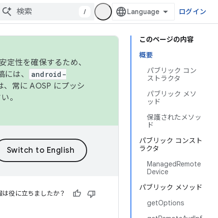
/
ログイン
このページの内容
概要
の安定性を確保するため、
パブリック コン
投稿には、
android-
ストラクタ
、常に AOSP にプッシ
パブリック メソ
さい。
ッド
保護されたメソッ
ド
パブリック コンスト
ラクタ
ManagedRemote
Device
パブリック メソッド
報は役に立ちましたか？
getOptions