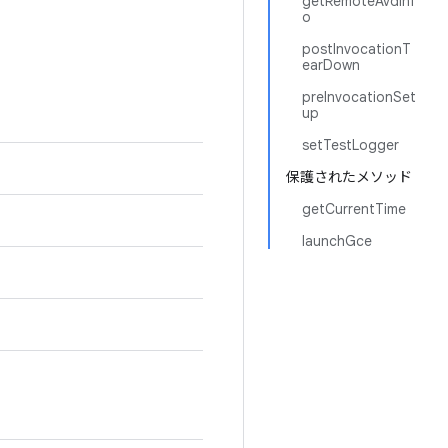
getRemoteAvdInf
o
postInvocationT
earDown
preInvocationSet
up
setTestLogger
保護されたメソッド
getCurrentTime
launchGce