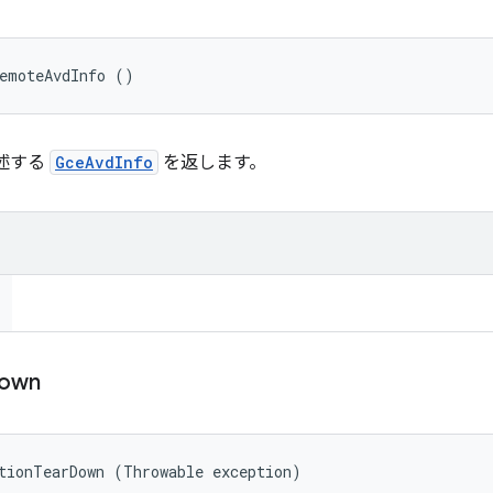
emoteAvdInfo ()
述する
GceAvdInfo
を返します。
own
tionTearDown (Throwable exception)