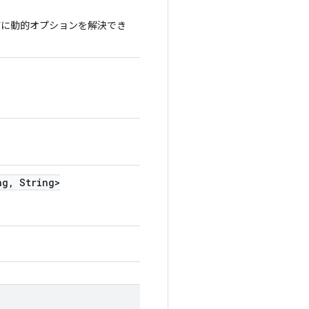
前に動的オプションを解決でき
ng
,
String>