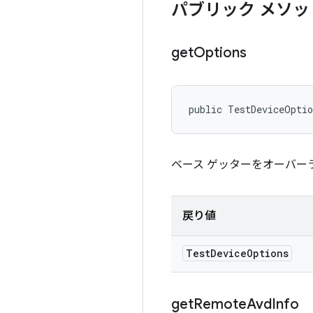
パブリック メソッ
get
Options
public TestDeviceOpti
ベース ゲッターをオーバ
戻り値
Test
Device
Options
get
Remote
Avd
Info