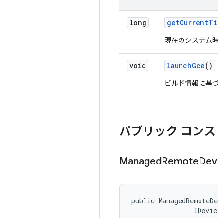
long
get
Current
Ti
現在のシステム
void
launch
Gce
()
ビルド情報に基づ
パブリック コンス
Managed
Remote
Dev
public ManagedRemoteDe
                IDevic