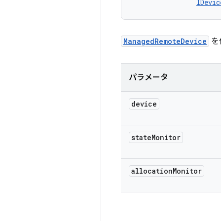
IDevic
ManagedRemoteDevice
を
パラメータ
device
state
Monitor
allocation
Monitor