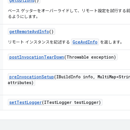
get
Options
()
ベース ゲッターをオーバーライドして、リモート設定を試行する
るようにします。
get
Remote
Avd
Info
()
GceAvdInfo
リモート インスタンスを記述する
を返します。
post
Invocation
Tear
Down
(Throwable exception)
pre
Invocation
Setup
(IBuild
Info info
,
Multi
Map<Stri
attributes)
set
Test
Logger
(ITest
Logger test
Logger)