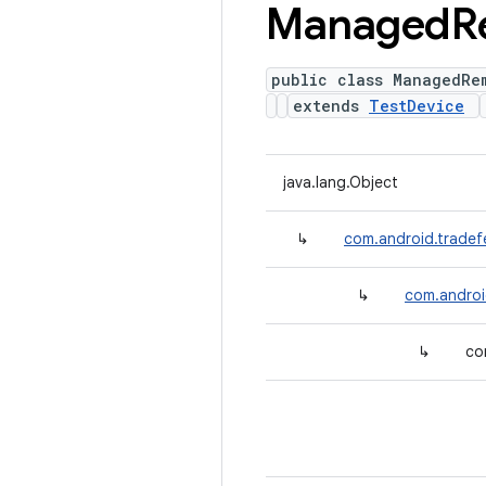
Managed
R
public class ManagedRe
extends
TestDevice
java.lang.Object
↳
com.android.tradef
↳
com.androi
↳
co