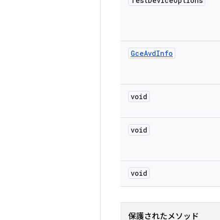
Test
Device
Options
Gce
Avd
Info
void
void
void
保護されたメソッド