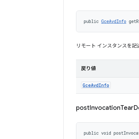
public 
GceAvdInfo
 getR
リモート インスタンスを記
戻り値
Gce
Avd
Info
post
Invocation
Tear
D
public void postInvoca