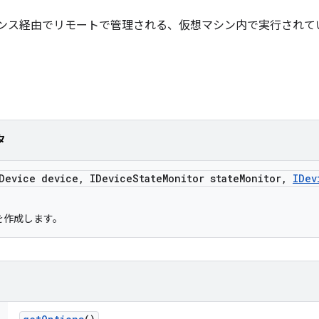
 インスタンス経由でリモートで管理される、仮想マシン内で実行され
タ
Device device
,
IDevice
State
Monitor state
Monitor
,
IDev
を作成します。