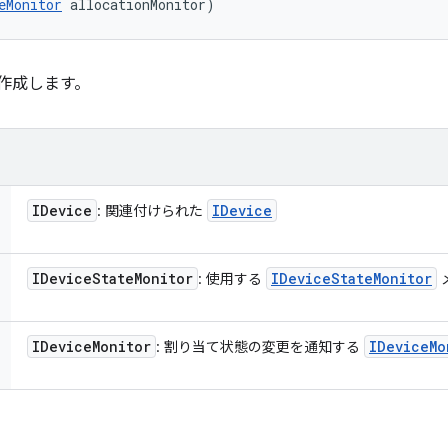
eMonitor
 allocationMonitor)
作成します。
IDevice
IDevice
: 関連付けられた
IDevice
State
Monitor
IDevice
State
Monitor
: 使用する
IDevice
Monitor
IDevice
Mo
: 割り当て状態の変更を通知する