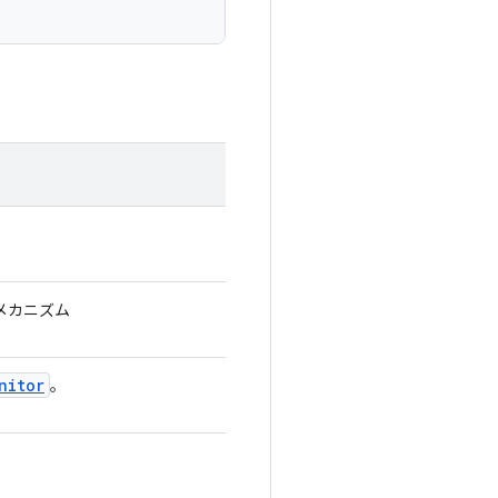
メカニズム
nitor
。