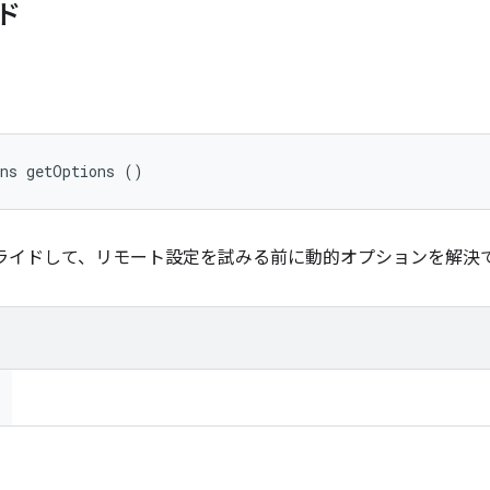
ド
ons getOptions ()
ーライドして、リモート設定を試みる前に動的オプションを解決